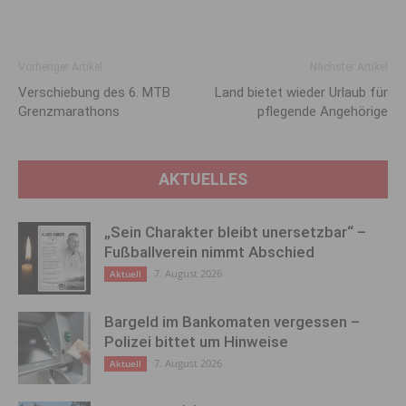
Vorheriger Artikel
Nächster Artikel
Verschiebung des 6. MTB
Land bietet wieder Urlaub für
Grenzmarathons
pflegende An­gehörige
AKTUELLES
„Sein Charakter bleibt unersetzbar“ –
Fußballverein nimmt Abschied
7. August 2026
Aktuell
Bargeld im Bankomaten vergessen –
Polizei bittet um Hinweise
7. August 2026
Aktuell