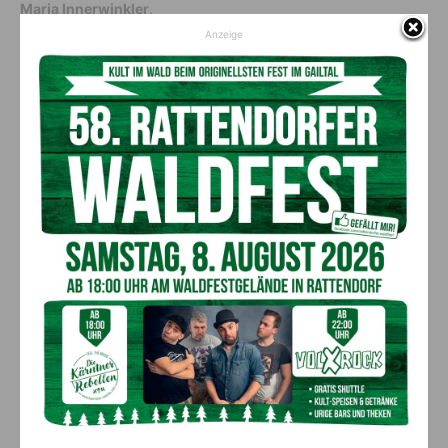
Maria Innerwinkler
.
Anzeige
Berufstitel wurden verliehen an:
Professor Klaus Edlinger, Journalist, Schriftsteller
Medizinalrat Bernd Fleischmann, Zahnarzt
Medizinalrat Erich Kollmitzer, Facharzt für Hals-, Nasen- und
Ohrenheilkunde
Medizinalrat Kurt Emanuel Ott, Arzt für Allgemeinmedizin
Regierungsrat Martin Gspandl, Landesregierung
Regierungsrätin Karoline Kaidisch, Landesregierung
Regierungsrat Walter Werner, Magistrat Villach
Oberstudienrätin Bärbel Ginsberg, BRG Viktring
Oberstudienrätin Brigitte Jost-Kristof, Höhere Lehranstalt für
wirtsch. Berufe des Kärntner Caritasverb.
Oberstudienrätin Elisabeth Meierhofer-Hainz, BRG Klagenfurt
Viktring
Oberstudienrätin Margit Vohryzka-Laure, BRG Klagenfurt
Viktring
Schulrätin Gudrun Falgenhauer, Mittelschule Gmünd