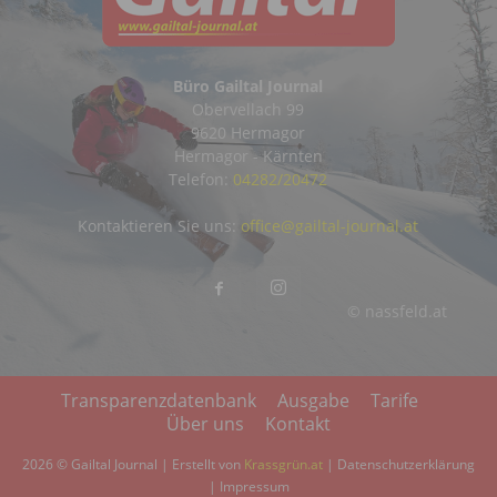
Büro Gailtal Journal
Obervellach 99
9620 Hermagor
Hermagor - Kärnten
Telefon:
04282/20472
Kontaktieren Sie uns:
office@gailtal-journal.at
© nassfeld.at
Transparenzdatenbank
Ausgabe
Tarife
Über uns
Kontakt
2026 © Gailtal Journal | Erstellt von
Krassgrün.at
|
Datenschutzerklärung
|
Impressum