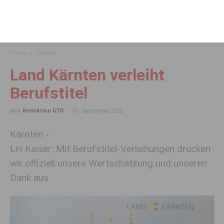
Home
Aktuell
Land Kärnten verleiht
Berufstitel
von
Redaktion GTO
-
15. September 2022
Kärnten -
LH Kaiser: Mit Berufstitel-Verleihungen drücken
wir offiziell unsere Wertschätzung und unseren
Dank aus