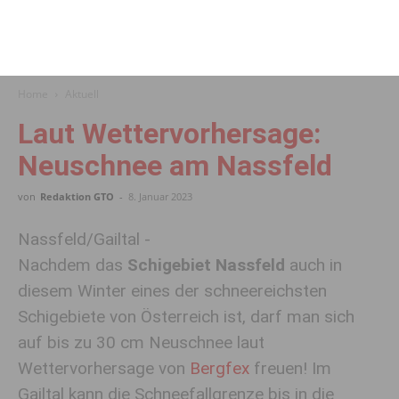
Home
Aktuell
Laut Wettervorhersage:
Neuschnee am Nassfeld
von
Redaktion GTO
-
8. Januar 2023
Nassfeld/Gailtal -
Nachdem das
Schigebiet Nassfeld
auch in
diesem Winter eines der schneereichsten
Schigebiete von Österreich ist, darf man sich
auf bis zu 30 cm Neuschnee laut
Wettervorhersage von
Bergfex
freuen! Im
Gailtal kann die Schneefallgrenze bis in die