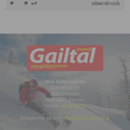
Büro Gailtal Journal
Obervellach 99
9620 Hermagor
Hermagor - Kärnten
Telefon:
04282/20472
Kontaktieren Sie uns:
office@gailtal-journal.at