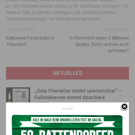
an. Am Nassfeld könnte es bis zu 30 Zentimeter schneien. Für
weitere Teile in Kärnten ist Regen und vorübergehender
Schneefall angesagt. Vor Glatteis wird gewarnt!
Vorheriger Artikel
Nächster Artikel
Exklusives Fotostudio in
In Österreich leben 2 Millionen
Tröpolach
Singles: Doch sind sie auch
zufrieden?
AKTUELLES
„Sein Charakter bleibt unersetzbar“ –
Fußballverein nimmt Abschied
7. August 2026
Aktuell
Anzeige
Bargeld im Bankomaten vergessen –
Polizei bittet um Hinweise
7. August 2026
Aktuell