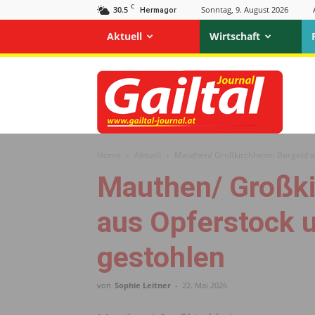
C
30.5
Sonntag, 9. August 2026
Hermagor
Aktuell
Wirtschaft
Gailtal
Journal
Home
Aktuell
Mauthen/ Großkirchheim: Bargeld a
Mauthen/ Großki
aus Opferstock 
gestohlen
von
Sophie Leitner
-
22. Mai 2026