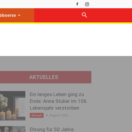
bboerse
AKTUELLES
Ein langes Leben ging zu
Ende: Anna Stulier im 106.
Lebensjahr verstorben
8. August 2026
Aktuell
Ehrung für 50 Jahre