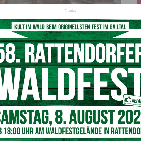
Anzeige
n und Großkirchheim Opferstöcke und einen Kirchentresor auf
© Symbolfoto Pixabay
nte Täter zwischen dem
17. Mai 2026, 09:00 Uhr,
und
im Eingangsbereich der Kirche auf. Dabei wurde
Bargeld
esamtschaden beläuft sich auf wenige hundert Euro, wie