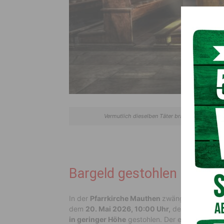
Vermutlich dieselben Täter brachen in Mauthe
Bargeld gestohlen
In der
Pfarrkirche Mauthen
zwängten unbekan
dem
20. Mai 2026, 10:00 Uhr,
den Opferstock 
in geringer Höhe
gestohlen. Der entstandene G