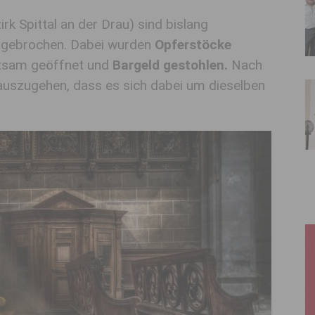
irk Spittal an der Drau)
sind bislang
ngebrochen. Dabei wurden
Opferstöcke
tsam geöffnet und
Bargeld gestohlen.
Nach
 auszugehen, dass es sich dabei um dieselben