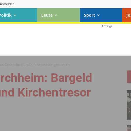
Anmelden
Politik
Leute
Sport
Jo
Anzeige
us Opferstock und Kirchentresor gestohlen
rchheim: Bargeld
und Kirchentresor