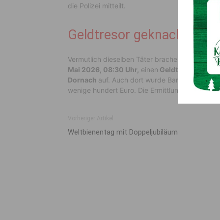
die Polizei mitteilt.
Geldtresor geknackt
Vermutlich dieselben Täter brachen zudem zw
Mai 2026, 08:30 Uhr,
einen
Geldtresor
an ein
Dornach
auf. Auch dort wurde Bargeld in geri
wenige hundert Euro. Die Ermittlungen der Poliz
Vorheriger Artikel
Weltbienentag mit Doppeljubiläum