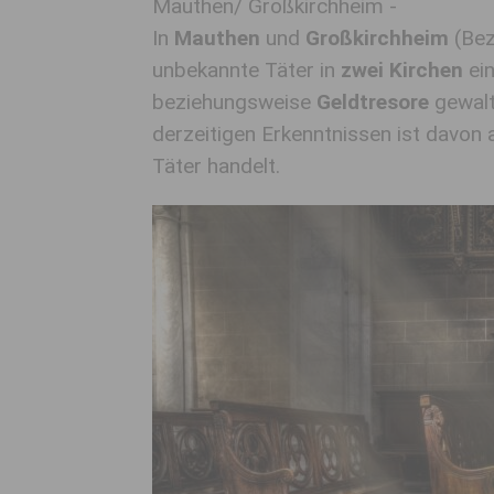
Mauthen/ Großkirchheim -
In
Mauthen
und
Großkirchheim
(Bez
unbekannte Täter in
zwei Kirchen
ei
beziehungsweise
Geldtresore
gewal
derzeitigen Erkenntnissen ist davon
Täter handelt.