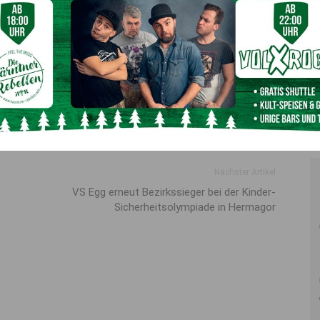
ischen dem
19. Mai 2026, etwa 19:00 Uhr,
und dem
20.
em Opferlichtständer im Vorraum der
Filialkirche Maria
nger Höhe gestohlen. Der Gesamtschaden beträgt ebenfalls
ei laufen.
Nächster Artikel
VS Egg erneut Bezirkssieger bei der Kinder-
Sicherheitsolympiade in Hermagor