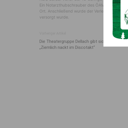
Ein Notarzthubschrauber des ÖAMTC („C7“) wurd
Ort. Anschließend wurde der Verletzte ins Bezi
versorgt wurde.
Vorheriger Artikel
Die Theatergruppe Dellach gibt sich heuer
„Ziemlich nackt im Discotakt“