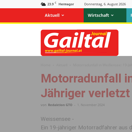
C
23.9
Donnerstag, 6. August 2026
Hermagor
Aktuell
Wirtschaft
Gailtal
Journal
Home
Aktuell
Motorradunfall in Weißensee: 19-Jäh
Motorradunfall i
Jähriger verletzt
von
Redaktion GTO
-
1. November 2024
Weissensee -
Ein 19-jähriger Motorradfahrer aus d