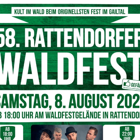
Hubschrauber ins LKH Villach geflogen werden
© Symbolfoto
urvenreichen Strecke unterwegs, als er in einer leichten
den abzustützen. Dabei erlitt er eine heftige Stoßwirkung
dazu zwang, sein Motorrad anzuhalten.
m Einsatz
icht und stürzte mit seinem Motorrad auf die linke Seite.