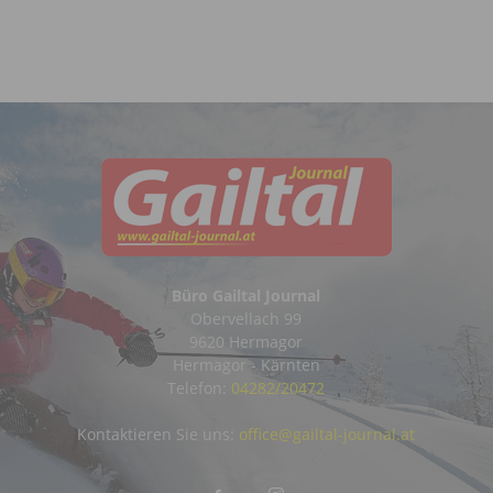
Büro Gailtal Journal
Obervellach 99
9620 Hermagor
Hermagor - Kärnten
Telefon:
04282/20472
Kontaktieren Sie uns:
office@gailtal-journal.at