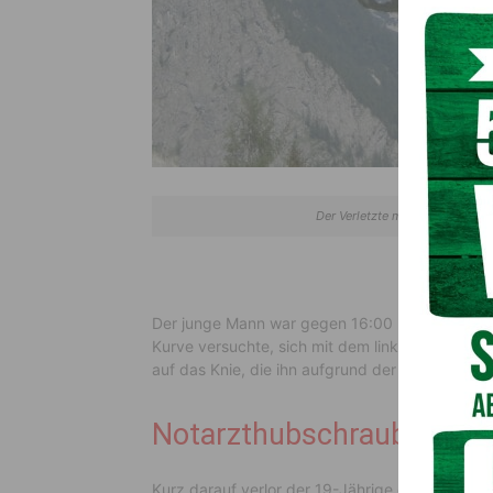
Der Verletzte musste mit dem 
Der junge Mann war gegen 16:00 Uhr auf einer k
Kurve versuchte, sich mit dem linken Fuß am Bo
auf das Knie, die ihn aufgrund der Schmerzen 
Notarzthubschrauber C7 i
Kurz darauf verlor der 19-Jährige das Gleichgew