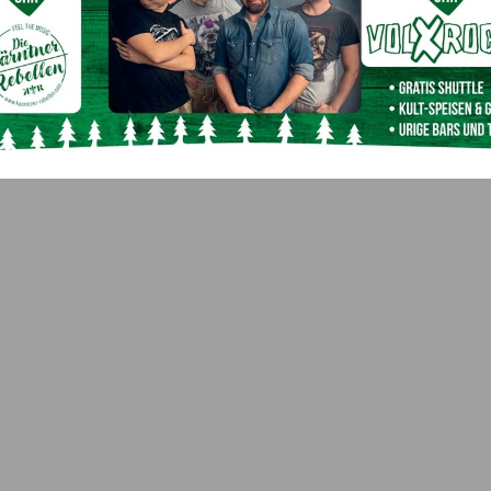
e alarmiert und leistete die Erstversorgung direkt vor
rkskrankenhaus Lienz geflogen, wo er medizinisch weiter
Nächster Artikel
Einkaufserlebnis? – Mit „Sicherheit“ garantiert