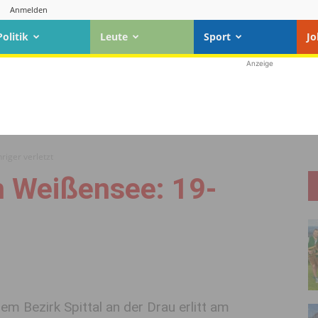
Anmelden
Politik
Leute
Sport
Jo
Anzeige
riger verletzt
n Weißensee: 19-
em Bezirk Spittal an der Drau erlitt am