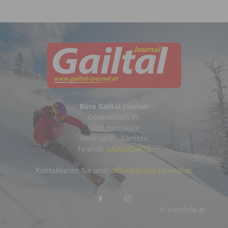
Büro Gailtal Journal
Obervellach 99
9620 Hermagor
Hermagor - Kärnten
Telefon:
04282/20472
Kontaktieren Sie uns:
office@gailtal-journal.at
© nassfeld.at