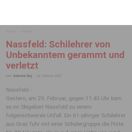
Home
Aktuell
Nassfeld: Schilehrer von
Unbekanntem gerammt und
verletzt
von
Sabrina Dej
-
26. Februar 2025
Nassfeld -
Gestern, am 25. Februar, gegen 11:40 Uhr kam
es im Skigebiet Nassfeld zu einem
folgenschweren Unfall. Ein 61-jähriger Schilehrer
aus Graz fuhr mit einer Schülergruppe die Piste