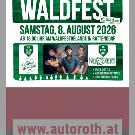
Bargeld im Bankomaten vergessen –
Polizei bittet um Hinweise
7. August 2026
Aktuell
Lienz: Bub (4) nach Badeunfall
reanimiert – Polizei sucht Zeugen
7. August 2026
Aktuell
Anzeige