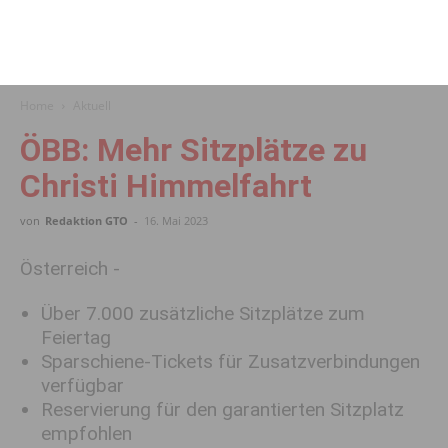
Home
Aktuell
ÖBB: Mehr Sitzplätze zu
Christi Himmelfahrt
von
Redaktion GTO
-
16. Mai 2023
Österreich -
Über 7.000 zusätzliche Sitzplätze zum
Feiertag
Sparschiene-Tickets für Zusatzverbindungen
verfügbar
Reservierung für den garantierten Sitzplatz
empfohlen