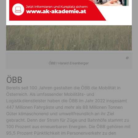
©
ÖBB I Harald Eisenberger
ÖBB
Bereits seit 100 Jahren gestalten die ÖBB die Mobilität in
Österreich. Als umfassender Mobilitäts- und
Logistikdienstleister haben die ÖBB im Jahr 2022 insgesamt
447 Millionen Fahrgäste und mehr als 88 Millionen Tonnen
Güter klimaschonend und umweltfreundlich an ihr Ziel
gebracht. Denn der Strom für Züge und Bahnhöfe stammt zu
100 Prozent aus erneuerbaren Energien. Die ÖBB gehören mit
95,5 Prozent Pünktlichkeit im Personenverkehr zu den