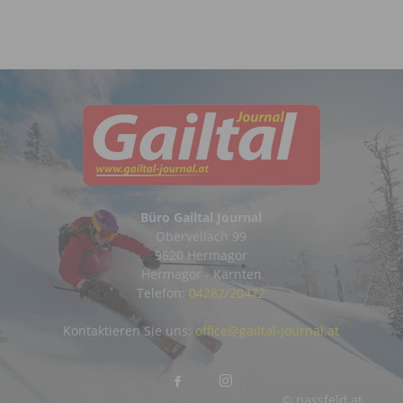
Büro Gailtal Journal
Obervellach 99
9620 Hermagor
Hermagor - Kärnten
Telefon:
04282/20472
Kontaktieren Sie uns:
office@gailtal-journal.at
© nassfeld.at