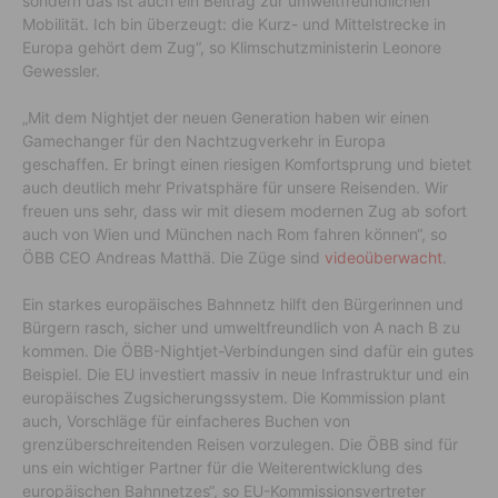
sondern das ist auch ein Beitrag zur umweltfreundlichen
Mobilität. Ich bin überzeugt: die Kurz- und Mittelstrecke in
Europa gehört dem Zug“, so Klimschutzministerin Leonore
Gewessler.
„Mit dem Nightjet der neuen Generation haben wir einen
Gamechanger für den Nachtzugverkehr in Europa
geschaffen. Er bringt einen riesigen Komfortsprung und bietet
auch deutlich mehr Privatsphäre für unsere Reisenden. Wir
freuen uns sehr, dass wir mit diesem modernen Zug ab sofort
auch von Wien und München nach Rom fahren können“, so
ÖBB CEO Andreas Matthä. Die Züge sind
videoüberwacht
.
Ein starkes europäisches Bahnnetz hilft den Bürgerinnen und
Bürgern rasch, sicher und umweltfreundlich von A nach B zu
kommen. Die ÖBB-Nightjet-Verbindungen sind dafür ein gutes
Beispiel. Die EU investiert massiv in neue Infrastruktur und ein
europäisches Zugsicherungssystem. Die Kommission plant
auch, Vorschläge für einfacheres Buchen von
grenzüberschreitenden Reisen vorzulegen. Die ÖBB sind für
uns ein wichtiger Partner für die Weiterentwicklung des
europäischen Bahnnetzes“, so EU-Kommissionsvertreter