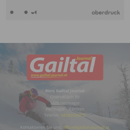
Büro Gailtal Journal
Obervellach 99
9620 Hermagor
Hermagor - Kärnten
Telefon:
04282/20472
Kontaktieren Sie uns:
office@gailtal-journal.at