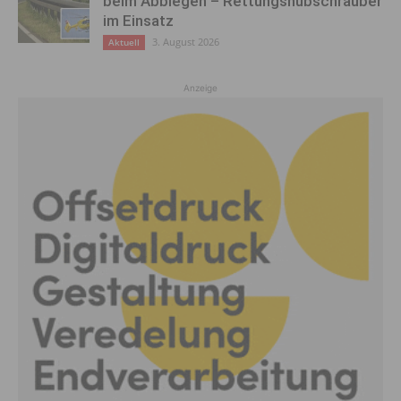
beim Abbiegen – Rettungshubschrauber
im Einsatz
3. August 2026
Aktuell
Anzeige