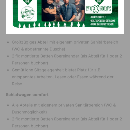
Die Komfortkategorien im
Nightjet der neuen Generation
Schlafwagen comfort plus
Großzügiges Abteil mit eigenem privaten Sanitärbereich
(WC & abgetrennte Dusche)
2 fix montierte Betten übereinander (als Abteil für 1 oder 2
Personen buchbar)
Gemütliche Sitzgelegenheit bietet Platz für z.B.
entspanntes Arbeiten, Lesen oder Essen während der
Reise
Schlafwagen comfort
Alle Abteile mit eigenem privaten Sanitärbereich (WC &
Duschmöglichkeit)
2 fix montierte Betten übereinander (als Abteil für 1 oder 2
Personen buchbar)