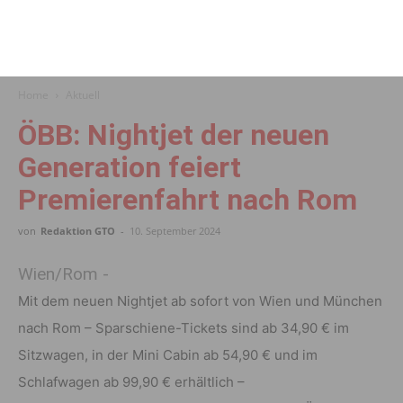
Home
Aktuell
ÖBB: Nightjet der neuen
Generation feiert
Premierenfahrt nach Rom
von
Redaktion GTO
-
10. September 2024
Wien/Rom -
Mit dem neuen Nightjet ab sofort von Wien und München
nach Rom –
Sparschiene-Tickets sind ab 34,90 € im
Sitzwagen, in der Mini Cabin ab 54,90 € und im
Schlafwagen ab 99,90 € erhältlich –