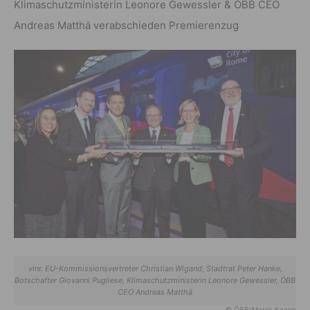
Klimaschutzministerin Leonore Gewessler & ÖBB CEO
Andreas Matthä verabschieden Premierenzug
vlnr. EU-Kommissionsvertreter Christian Wigand, Stadtrat Peter Hanke,
Botschafter Giovanni Pugliese, Klimaschutzministerin Leonore Gewessler, ÖBB
CEO Andreas Matthä
© ÖBB/Marek Knopp