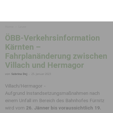
Home
Leute
ÖBB-Verkehrsinformation
Kärnten –
Fahrplanänderung zwischen
Villach und Hermagor
von
Sabrina Dej
-
25. Januar 2023
Villach/Hermagor -
Aufgrund Instandsetzungsmaßnahmen nach
einem Unfall im Bereich des Bahnhofes Fürnitz
wird vom
26. Jänner bis voraussichtlich 19.