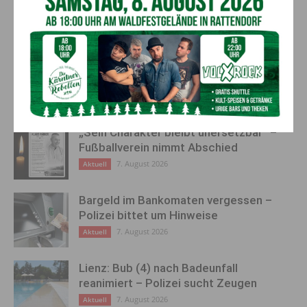
Jedem zweiten Studierenden
Neuer Ziviltechniker im
geht es mental schlecht
Fachbereich Architektur
feierlich vereidigt
AKTUELLES
„Sein Charakter bleibt unersetzbar“ –
Fußballverein nimmt Abschied
7. August 2026
Aktuell
Bargeld im Bankomaten vergessen –
Polizei bittet um Hinweise
7. August 2026
Aktuell
Lienz: Bub (4) nach Badeunfall
reanimiert – Polizei sucht Zeugen
7. August 2026
Aktuell