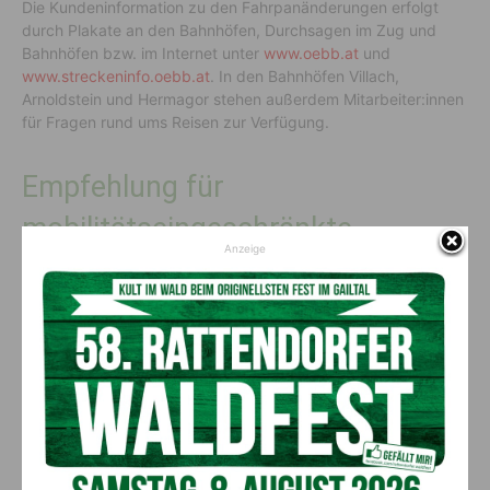
Die Kundeninformation zu den Fahrpanänderungen erfolgt
durch Plakate an den Bahnhöfen, Durchsagen im Zug und
Bahnhöfen bzw. im Internet unter
www.oebb.at
und
www.streckeninfo.oebb.at
. In den Bahnhöfen Villach,
Arnoldstein und Hermagor stehen außerdem Mitarbeiter:innen
für Fragen rund ums Reisen zur Verfügung.
Empfehlung für
mobilitätseingeschränkte
Anzeige
Reisende
Mobilitätseingeschränkten Reisenden, die für ihre Fahrt
Unterstützung benötigen, wird empfohlen, sich vor
Reiseantritt mit dem ÖBB Kund:innenservice unter 05-1717-5
in Verbindung zu setzen um eine barrierefreie Reisekette zu
gewährleisten.
Vorheriger Artikel
Nächster Artikel