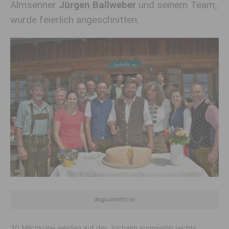
Almsenner
Jürgen Ballweber
und seinem Team,
wurde feierlich angeschnitten.
Angschnitt'n is!
30 Milchkühe weiden auf der Jochalm sonnseitig rechts