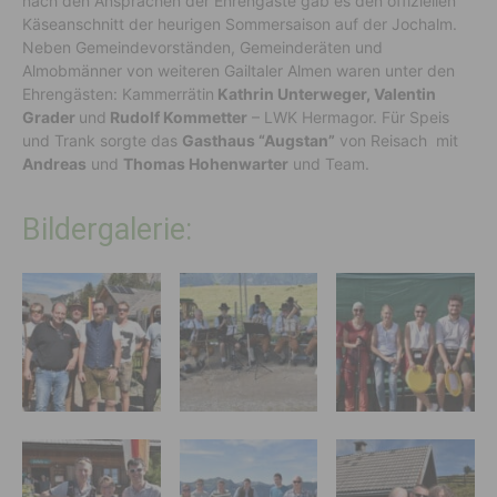
nach den Ansprachen der Ehrengäste gab es den offiziellen
Käseanschnitt der heurigen Sommersaison auf der Jochalm.
Neben Gemeindevorständen, Gemeinderäten und
Almobmänner von weiteren Gailtaler Almen waren unter den
Ehrengästen: Kammerrätin
Kathrin Unterweger, Valentin
Grader
und
Rudolf Kommetter
– LWK Hermagor. Für Speis
und Trank sorgte das
Gasthaus “Augstan”
von Reisach mit
Andreas
und
Thomas Hohenwarter
und Team.
Bildergalerie: