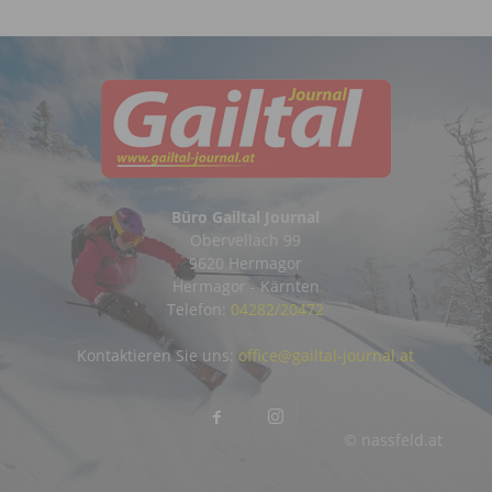
Büro Gailtal Journal
Obervellach 99
9620 Hermagor
Hermagor - Kärnten
Telefon:
04282/20472
Kontaktieren Sie uns:
office@gailtal-journal.at
© nassfeld.at