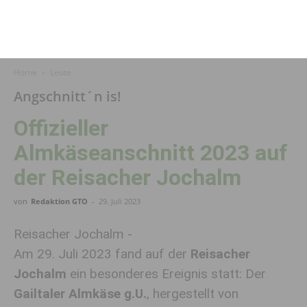
Home
Leute
Angschnitt´n is!
Offizieller
Almkäseanschnitt 2023 auf
der Reisacher Jochalm
von
Redaktion GTO
-
29. Juli 2023
Reisacher Jochalm -
Am 29. Juli 2023 fand auf der
Reisacher
Jochalm
ein besonderes Ereignis statt: Der
Gailtaler Almkäse g.U.
, hergestellt von