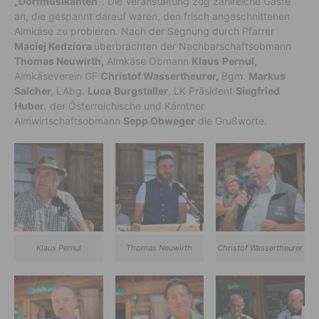
„Dorfmusikanten”
. Die Veranstaltung zog zahlreiche Gäste
an, die gespannt darauf waren, den frisch angeschnittenen
Almkäse zu probieren. Nach der Segnung durch Pfarrer
Maciej Kedziora
überbrachten der Nachbarschaftsobmann
Thomas Neuwirth,
Almkäse Obmann
Klaus
Pernul,
Almkäseverein GF
Christof Wassertheurer,
Bgm.
Markus
Salcher,
LAbg.
Luca
Burgstaller
, LK Präsident
Siegfried
Huber
, der Österreichische und Kärntner
Almwirtschaftsobmann
Sepp Obweger
die Grußworte.
Klaus Pernul
Thomas Neuwirth
Christof Wassertheurer