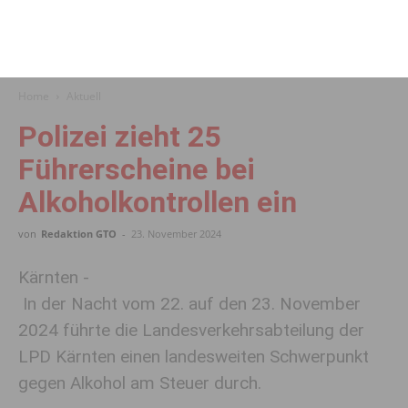
Home
Aktuell
Polizei zieht 25
Führerscheine bei
Alkoholkontrollen ein
von
Redaktion GTO
-
23. November 2024
Kärnten -
In der Nacht vom 22. auf den 23. November
2024 führte die Landesverkehrsabteilung der
LPD Kärnten einen landesweiten Schwerpunkt
gegen Alkohol am Steuer durch.