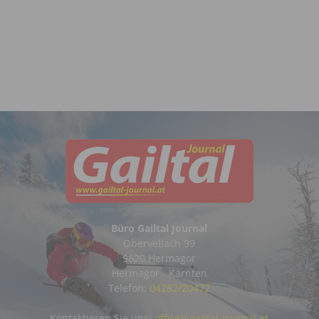
Büro Gailtal Journal
Obervellach 99
9620 Hermagor
Hermagor - Kärnten
Telefon:
04282/20472
Kontaktieren Sie uns:
office@gailtal-journal.at