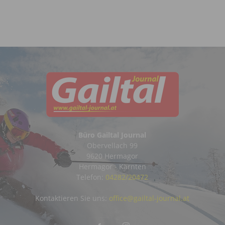
Büro Gailtal Journal
Obervellach 99
9620 Hermagor
Hermagor - Kärnten
Telefon:
04282/20472
Kontaktieren Sie uns:
office@gailtal-journal.at