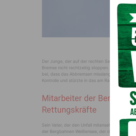
Der Junge, der auf der rechten Seite des Hanges
Bremse nicht rechtzeitig stoppen. Vermutlich t
bei, dass das Abbremsen misslang. Im Flachberei
Kontrolle und stürzte in das am Rand befindlic
Mitarbeiter der Bergbahn
Rettungskräfte
Sein Vater, der den Unfall mitansehen musste, 
der Bergbahnen Weißensee, der den Vorfall ebe