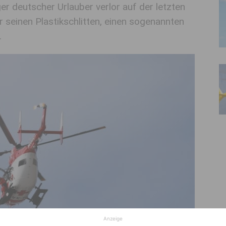
er deutscher Urlauber verlor auf der letzten
r seinen Plastikschlitten, einen sogenannten
.
Anzeige