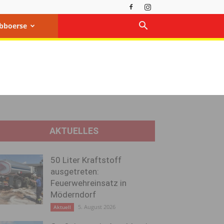
bboerse
AKTUELLES
50 Liter Kraftstoff
ausgetreten:
Feuerwehreinsatz in
Möderndorf
5. August 2026
Aktuell