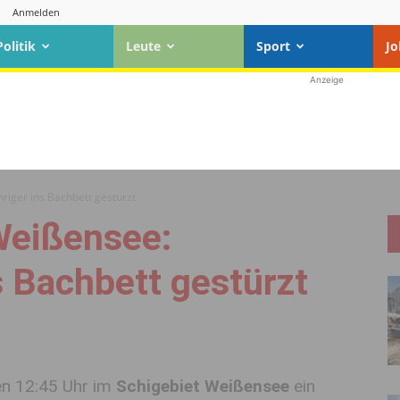
Anmelden
Politik
Leute
Sport
Jo
Anzeige
riger ins Bachbett gestürzt
Weißensee:
s Bachbett gestürzt
en 12:45 Uhr im
Schigebiet Weißensee
ein