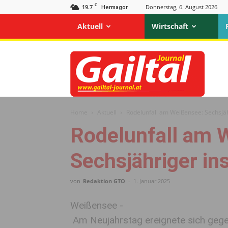
C
19.7
Donnerstag, 6. August 2026
Hermagor
Aktuell
Wirtschaft
Gailtal
Journal
Home
Aktuell
Rodelunfall am Weißensee: Sechsjäh
Rodelunfall am 
Sechsjähriger in
von
Redaktion GTO
-
1. Januar 2025
Weißensee -
Am Neujahrstag ereignete sich geg