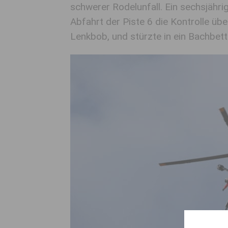
schwerer Rodelunfall. Ein sechsjährig
Abfahrt der Piste 6 die Kontrolle übe
Lenkbob, und stürzte in ein Bachbett