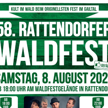
© Fatlum Kurtaj
 talwärts fuhr, konnte seinen Bob trotz der integrierten
rugen die präparierte Piste und die Geschwindigkeit dazu
ch der Piste verlor der Sechsjährige schließlich die
he Bachbett.
en Weißensee verständigte
zog den Jungen sofort aus dem Bachbett. Ein Mitarbeiter
nfalls beobachtet hatte, alarmierte umgehend die