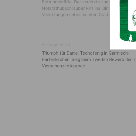
Rettungskräfte. Der verletzte Junge wurde vor
Notarzthubschrauber RK1 ins Klinikum Klagenfur
Verletzungen unbestimmten Grades an den Be
Vorheriger Artikel
Triumph für Daniel Tschofenig in Garmisch-
Partenkirchen: Sieg beim zweiten Bewerb der 7
Vierschanzentournee