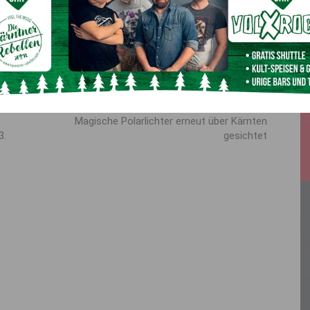
 Ort von der Rettung erstversorgt und anschließend vom
t geflogen. Nach ersten Informationen erlitt er
inen und am Rücken.
Nächster Artikel
Magische Polarlichter erneut über Kärnten
3.
gesichtet