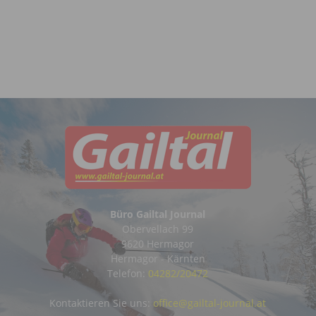
Büro Gailtal Journal
Obervellach 99
9620 Hermagor
Hermagor - Kärnten
Telefon:
04282/20472
Kontaktieren Sie uns:
office@gailtal-journal.at