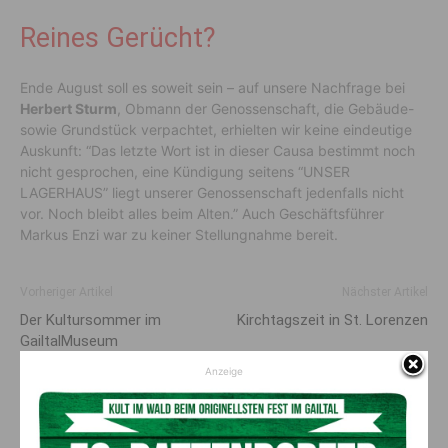
Reines Gerücht?
Ende August soll es soweit sein – auf unsere Nachfrage bei
Herbert Sturm
, Obmann der Genossenschaft, die Gebäude-
sowie Grundstück verpachtet, erhielten wir keine eindeutige
Auskunft: “Das letzte Wort ist in dieser Causa bestimmt noch
nicht gesprochen, eine Kündigung seitens “UNSER
LAGERHAUS” liegt unserer Genossenschaft jedenfalls nicht
vor. Noch bleibt alles beim Alten.” Auch Geschäftsführer
Markus Enzi war zu keiner Stellungnahme bereit.
Vorheriger Artikel
Nächster Artikel
Der Kultursommer im
Kirchtagszeit in St. Lorenzen
GailtalMuseum
Anzeige
AKTUELLES