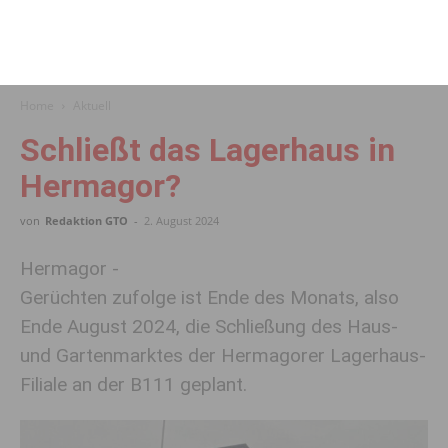
Home
Aktuell
Schließt das Lagerhaus in
Hermagor?
von
Redaktion GTO
-
2. August 2024
Hermagor -
Gerüchten zufolge ist Ende des Monats, also
Ende August 2024, die Schließung des Haus-
und Gartenmarktes der Hermagorer Lagerhaus-
Filiale an der B111 geplant.