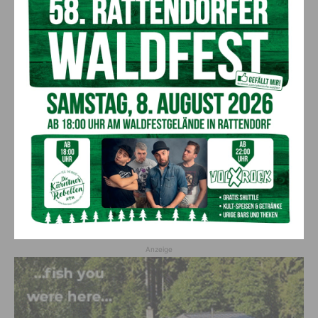
Ein langes Leben ging zu Ende: Anna
Stulier im 106. Lebensjahr verstorben
8. August 2026
Aktuell
Ehrung für 50 Jahre Chorleitung:
Kärntner Lorbeer in Gold für Herwig
Schwarz
8. August 2026
Aktuell
„Paolo Santonino“ wird heute gespielt –
abgesagte Premiere von gestern Abend
wird morgen nachgeholt
8. August 2026
Aktuell
Anzeige