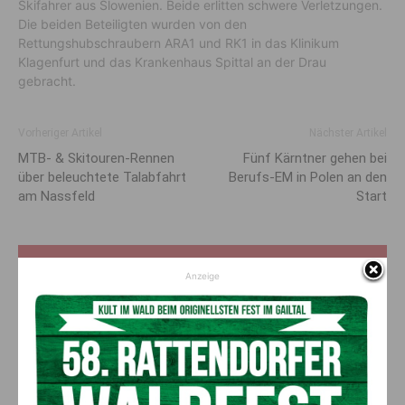
Skifahrer aus Slowenien. Beide erlitten schwere Verletzungen.
Die beiden Beteiligten wurden von den
Rettungshubschraubern ARA1 und RK1 in das Klinikum
Klagenfurt und das Krankenhaus Spittal an der Drau
gebracht.
Vorheriger Artikel
Nächster Artikel
MTB- & Skitouren-Rennen
Fünf Kärntner gehen bei
über beleuchtete Talabfahrt
Berufs-EM in Polen an den
am Nassfeld
Start
AKTUELLES
Anzeige
„Sein Charakter bleibt unersetzbar“ –
Fußballverein nimmt Abschied
7. August 2026
Aktuell