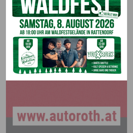
Bargeld im Bankomaten vergessen –
Polizei bittet um Hinweise
7. August 2026
Aktuell
Lienz: Bub (4) nach Badeunfall
reanimiert – Polizei sucht Zeugen
7. August 2026
Aktuell
Anzeige