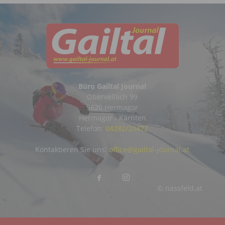
Büro Gailtal Journal
Obervellach 99
9620 Hermagor
Hermagor - Kärnten
Telefon:
04282/20472
Kontaktieren Sie uns:
office@gailtal-journal.at
© nassfeld.at