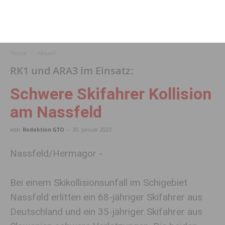
Home
Aktuell
RK1 und ARA3 im Einsatz:
Schwere Skifahrer Kollision
am Nassfeld
von
Redaktion GTO
-
30. Januar 2023
Nassfeld/Hermagor -
Bei einem Skikollisionsunfall im Schigebiet
Nassfeld erlitten ein 68-jähriger Skifahrer aus
Deutschland und ein 35-jähriger Skifahrer aus