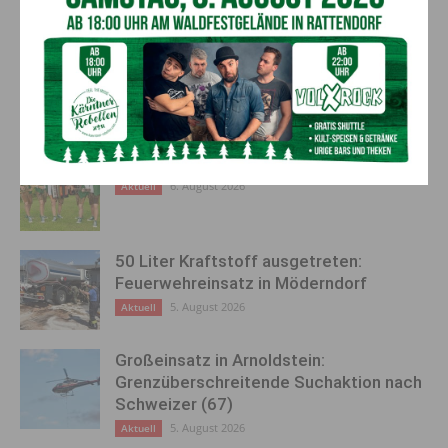
Führerscheine weg & hunderte
zusätzliche Züge und 18.000
Anzeigen in nur einer Nacht!
extra Sitzplätze
AKTUELLES
Kirchtag in St. Lorenzen
6. August 2026
Aktuell
50 Liter Kraftstoff ausgetreten:
Feuerwehreinsatz in Möderndorf
5. August 2026
Aktuell
Großeinsatz in Arnoldstein:
Grenzüberschreitende Suchaktion nach
Schweizer (67)
5. August 2026
Aktuell