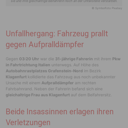
sie und ihre gleichaltrige Beifahrerin noch an der Unfallstelle verstarben.
© Symbolfoto Pixabay
Unfallhergang: Fahrzeug prallt
gegen Aufpralldämpfer
Gegen
03:20 Uhr
war die
31-jährige Fahrerin
mit ihrem
Pkw
in Fahrtrichtung Italien
unterwegs. Auf Höhe des
Autobahnrastplatzes Grafenstein-Nord
im Bezirk
Klagenfurt
kollidierte das Fahrzeug aus noch unbekannter
Ursache mit einem
Aufpralldämpfer
am rechten
Fahrbahnrand. Neben der Fahrerin befand sich eine
gleichaltrige Frau aus Klagenfurt
auf dem Beifahrersitz.
Beide Insassinnen erlagen ihren
Verletzungen