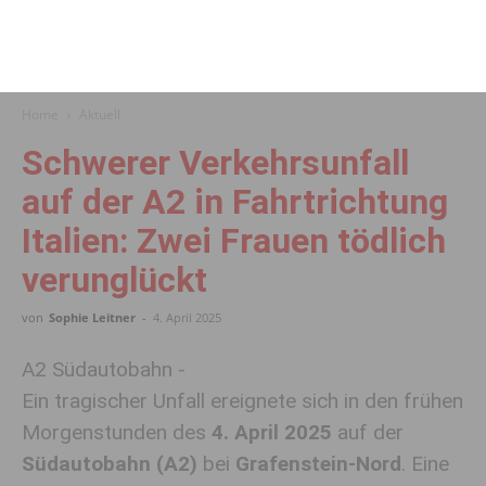
Home
Aktuell
Schwerer Verkehrsunfall
auf der A2 in Fahrtrichtung
Italien: Zwei Frauen tödlich
verunglückt
von
Sophie Leitner
-
4. April 2025
A2 Südautobahn -
Ein tragischer Unfall ereignete sich in den frühen
Morgenstunden des
4. April 2025
auf der
Südautobahn (A2)
bei
Grafenstein-Nord
. Eine