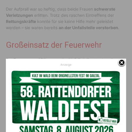
Der Aufprall war so heftig, dass beide Frauen
schwerste
Verletzungen
erlitten. Trotz des raschen Eintreffens der
Rettungskräfte
konnte für sie keine Hilfe mehr geleistet
werden – sie waren bereits
an der Unfallstelle verstorben
.
Großeinsatz der Feuerwehr
Zur
Bergung und Räumung der Unfallstelle
standen die
Anzeige
Feuerwehren
Grafenstein, Ebenthal und Poggersdorf
mit
insgesamt
39 Einsatzkräften und mehreren Fahrzeugen
im
Einsatz. Die genaue Unfallursache ist noch Gegenstand der
Ermittlungen.
Vorheriger Artikel
Nächster Artikel
Alkohol- und Drogenkontrollen
ÖBB erweitert
in Kärnten: Zwölf
Osterreiseverkehr: Knapp 50