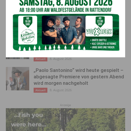
Ein langes Leben ging zu Ende: Anna
Stulier im 106. Lebensjahr verstorben
8. August 2026
Aktuell
Ehrung für 50 Jahre Chorleitung:
Kärntner Lorbeer in Gold für Herwig
Schwarz
8. August 2026
Aktuell
„Paolo Santonino“ wird heute gespielt –
abgesagte Premiere von gestern Abend
wird morgen nachgeholt
8. August 2026
Aktuell
Anzeige