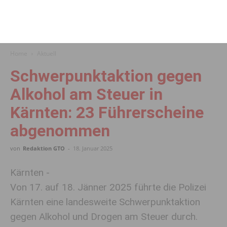
Home
Aktuell
Schwerpunktaktion gegen
Alkohol am Steuer in
Kärnten: 23 Führerscheine
abgenommen
von
Redaktion GTO
-
18. Januar 2025
Kärnten -
Von 17. auf 18. Jänner 2025 führte die Polizei
Kärnten eine landesweite Schwerpunktaktion
gegen Alkohol und Drogen am Steuer durch.