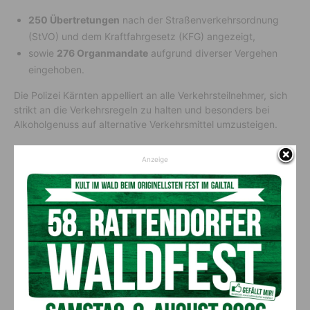
250 Übertretungen
nach der Straßenverkehrsordnung
(StVO) und dem Kraftfahrgesetz (KFG) angezeigt,
sowie
276 Organmandate
aufgrund diverser Vergehen
eingehoben.
Die Polizei Kärnten appelliert an alle Verkehrsteilnehmer, sich
strikt an die Verkehrsregeln zu halten und besonders bei
Alkoholgenuss auf alternative Verkehrsmittel umzusteigen.
Anzeige
Vorheriger Artikel
Nächster Artikel
Tragischer Verlust: Strabag-
Tröglbahn: Segnung der neuen
Chef Klemens Haselsteiner
6er-Sesselbahn am Nassfeld
verstorben
AKTUELLES