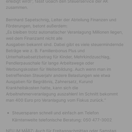
erledigt wird!“, fasst Goach den Steuerservice der AK
zusammen.
Bernhard Sapetschnig, Leiter der Abteilung Finanzen und
Förderungen, betont außerdem:
„Es bleiben trotz automatischer Veranlagung Millionen liegen,
weil dem Finanzamt nicht alle
Ausgaben bekannt sind. Dabei gibt es viele steuermindernde
Beträge wie z. B. Familienbonus Plus und
Unterhaltsabsetzbetrag für Kinder, Mehrkindzuschlag,
Pendlerpauschale für lange Arbeitswege oder
Werbungskosten für Weiterbildung. Auch wenn man im
betreffenden Steuerjahr andere Belastungen wie etwa
Ausgaben für Begräbnis, Zahnersatz, Kurund
Krankheitskosten hatte, kann sich die
Arbeitnehmerveranlagung auszahlen! Im Schnitt bekommt
man 400 Euro pro Veranlagung vom Fiskus zurück.“
Steuersparen schnell und einfach am Telefon
Kärntenweite telefonische Beratung: 050 477-3002
NEU IM MÄRZ: Auch für Freitagnachmittag oder Samstag