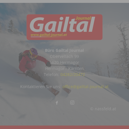
Büro Gailtal Journal
Obervellach 99
9620 Hermagor
Hermagor - Kärnten
Telefon:
04282/20472
Kontaktieren Sie uns:
office@gailtal-journal.at
© nassfeld.at