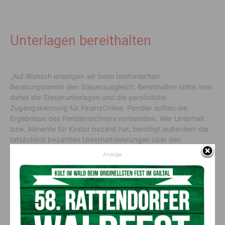
Unterlagen bereithalten
„Auf Wunsch erledigen wir beim telefonischen
Beratungstermin den Steuerausgleich. Bereithalten sollte man
daher die Steuerunterlagen und die persönliche
Zugangskennung für FinanzOnline. Pendler sollten die
Ergebnisse des Pendlerrechners vorbereiten. Wer Unterhalt
bzw. Alimente für Kinder bezahlt hat, benötigt außerdem die
tatsächlich bezahlten Unterhaltsleistungen über den
festgesetzten Betrag“, fasst Joachim Rinösl, Finanzexperte
Anzeige
der AK zusammen. Eine Unterlagen-Checkliste findet man auf
kaernten.arbeiterkammer.at/steuer.
Mehr Klarheit fürs Homeoffice