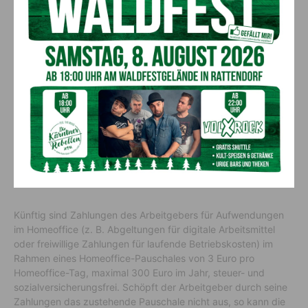
Die Regierung hat sich gemeinsam mit den Sozialpartnern auf
Regeln für das Homeoffice
geeinigt. Bislang waren Kosten im Zusammenhang mit der
Tätigkeit im Homeoffice nur eingeschränkt absetzbar. So
konnte zwar der berufliche Anteil von (digitalen) Arbeitsmitteln
wie Laptop, Handy oder der Internetverbindung geltend
gemacht werden, sonstige anfallende Kosten wie z.B. Strom,
Heizung oder Büromöbel waren nur dann absetzbar, wenn
quasi ausschließlich im Homeoffice gearbeitet wird und es
keinen physischen Arbeitsplatz im Unternehmen gibt.
Künftig sind Zahlungen des Arbeitgebers für Aufwendungen
im Homeoffice (z. B. Abgeltungen für digitale Arbeitsmittel
oder freiwillige Zahlungen für laufende Betriebskosten) im
Rahmen eines Homeoffice-Pauschales von 3 Euro pro
Homeoffice-Tag, maximal 300 Euro im Jahr, steuer- und
sozialversicherungsfrei. Schöpft der Arbeitgeber durch seine
Zahlungen das zustehende Pauschale nicht aus, so kann die