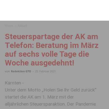
Home
Aktuell
Steuerspartage der AK am
Telefon: Beratung im März
auf sechs volle Tage die
Woche ausgedehnt!
von
Redaktion GTO
-
25. Februar 2021
Kärnten -
Unter dem Motto „Holen Sie Ihr Geld zurück“
startet die AK am 1. März mit der
alljährlichen Steuersparaktion. Der Pandemie