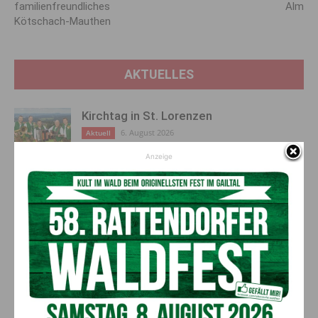
familienfreundliches
Alm
Kötschach-Mauthen
AKTUELLES
Kirchtag in St. Lorenzen
6. August 2026
Aktuell
Anzeige
50 Liter Kraftstoff ausgetreten:
Feuerwehreinsatz in Möderndorf
5. August 2026
Aktuell
Großeinsatz in Arnoldstein:
Grenzüberschreitende Suchaktion nach
Schweizer (67)
5. August 2026
Aktuell