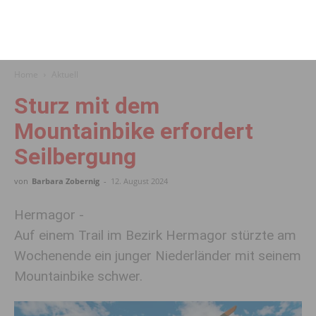
Home
Aktuell
Sturz mit dem
Mountainbike erfordert
Seilbergung
von
Barbara Zobernig
-
12. August 2024
Hermagor -
Auf einem Trail im Bezirk Hermagor stürzte am
Wochenende ein junger Niederländer mit seinem
Mountainbike schwer.