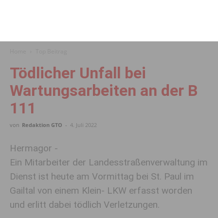
Home
Top Beitrag
Tödlicher Unfall bei
Wartungsarbeiten an der B
111
von
Redaktion GTO
-
4. Juli 2022
Hermagor -
Ein Mitarbeiter der Landesstraßenverwaltung im
Dienst ist heute am Vormittag bei St. Paul im
Gailtal von einem Klein- LKW erfasst worden
und erlitt dabei tödlich Verletzungen.