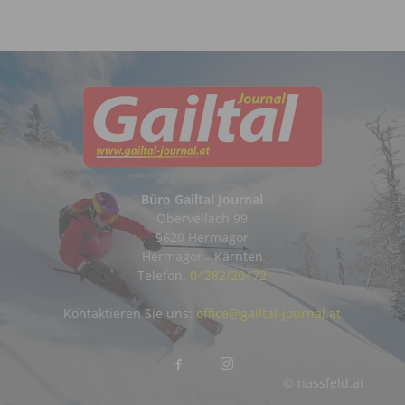
Büro Gailtal Journal
Obervellach 99
9620 Hermagor
Hermagor - Kärnten
Telefon:
04282/20472
Kontaktieren Sie uns:
office@gailtal-journal.at
© nassfeld.at