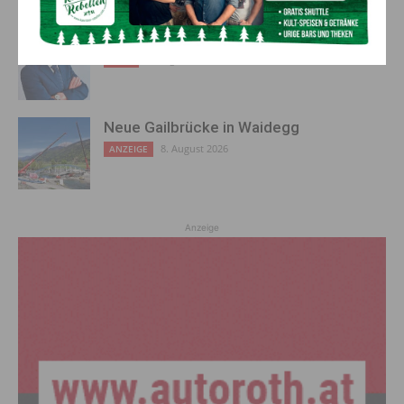
Multitalent prägt kulturelle Landschaft
8. August 2026
Leute
Neue Gailbrücke in Waidegg
8. August 2026
ANZEIGE
Anzeige