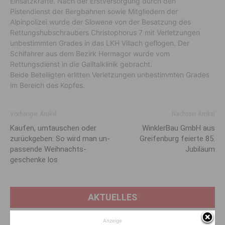
Einsatzkräfte. Nach der Erstversorgung durch den
Pistendienst der Bergbahnen sowie Mitgliedern der
Alpinpolizei wurde der Slowene von der Besatzung des
Rettungshubschraubers Christophorus 7 mit Verletzungen
unbestimmten Grades in das LKH Villach geflogen. Der
Schifahrer aus dem Bezirk Hermagor wurde vom
Rettungsdienst in die Gailtalklinik gebracht.
Beide Beteiligten erlitten Verletzungen unbestimmten Grades
im Bereich des Kopfes.
Vorheriger Artikel
Nächster Artikel
Kaufen, umtauschen oder
WinklerBau GmbH aus
zurück­geben: So wird man un­
Greifenburg feierte 85.
passende Weihnachts­
Jubiläum
geschenke los
AKTUELLES
Anzeige