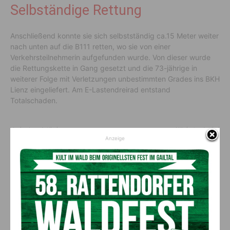
Selbständige Rettung
Anschließend konnte sie sich selbstständig ca.15 Meter weiter
nach unten auf die B111 retten, wo sie von einer
Verkehrsteilnehmerin aufgefunden wurde. Von dieser wurde
die Rettungskette in Gang gesetzt und die 73-jährige in
weiterer Folge mit Verletzungen unbestimmten Grades ins BKH
Lienz eingeliefert. Am E-Lastendreirad entstand
Totalschaden.
Vorheriger Artikel
Nächster Artikel
Anzeige
Kärntnermilch gewinnt TRIGOS
Pöckauer Jahreskirchtag mit
Österreich für Nachhaltigkeit
Kufenstechen und Lindentanz
AKTUELLES
„Sein Charakter bleibt unersetzbar“ –