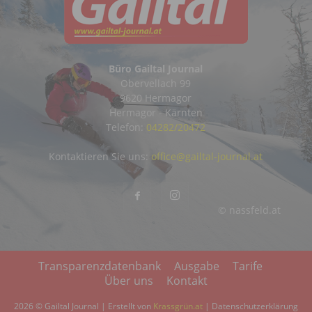
Büro Gailtal Journal
Obervellach 99
9620 Hermagor
Hermagor - Kärnten
Telefon:
04282/20472
Kontaktieren Sie uns:
office@gailtal-journal.at
© nassfeld.at
Transparenzdatenbank
Ausgabe
Tarife
Über uns
Kontakt
2026 © Gailtal Journal | Erstellt von
Krassgrün.at
|
Datenschutzerklärung