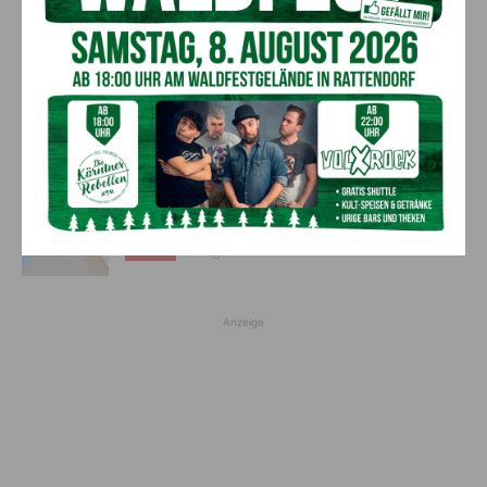
Fußballverein nimmt Abschied
7. August 2026
Aktuell
Bargeld im Bankomaten vergessen –
Polizei bittet um Hinweise
7. August 2026
Aktuell
Lienz: Bub (4) nach Badeunfall
reanimiert – Polizei sucht Zeugen
7. August 2026
Aktuell
Anzeige