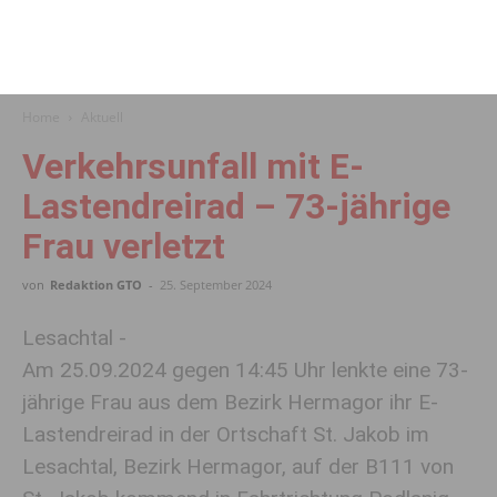
Home
Aktuell
Verkehrsunfall mit E-
Lastendreirad – 73-jährige
Frau verletzt
von
Redaktion GTO
-
25. September 2024
Lesachtal -
Am 25.09.2024 gegen 14:45 Uhr lenkte eine 73-
jährige Frau aus dem Bezirk Hermagor ihr E-
Lastendreirad in der Ortschaft St. Jakob im
Lesachtal, Bezirk Hermagor, auf der B111 von