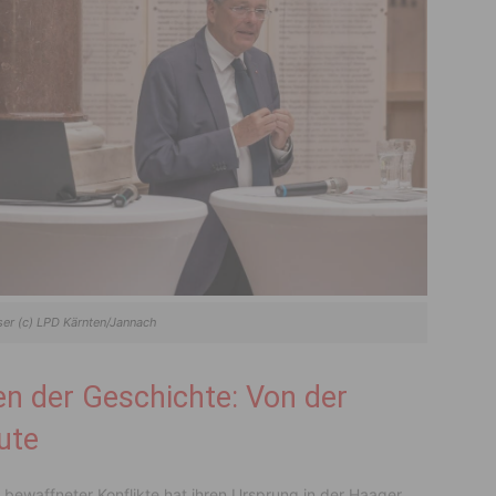
ser (c) LPD Kärnten/Jannach
en der Geschichte: Von der
ute
bewaffneter Konflikte hat ihren Ursprung in der Haager