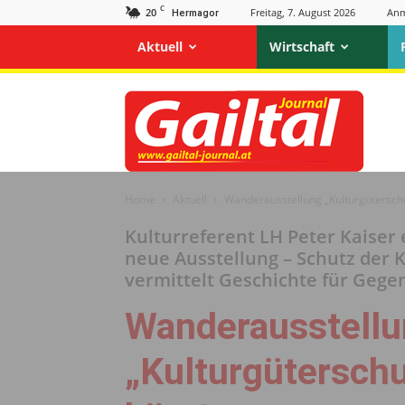
C
20
Freitag, 7. August 2026
Anm
Hermagor
Aktuell
Wirtschaft
Gailtal
Journal
Home
Aktuell
Wanderausstellung „Kulturgütersch
Kulturreferent LH Peter Kaiser 
neue Ausstellung – Schutz der K
vermittelt Geschichte für Gege
Wanderausstell
„Kulturgüterschu