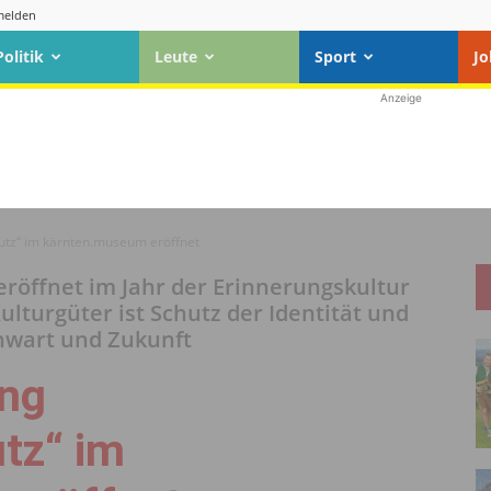
elden
Politik
Leute
Sport
Jo
Anzeige
utz“ im kärnten.museum eröffnet
eröffnet im Jahr der Erinnerungskultur
ulturgüter ist Schutz der Identität und
nwart und Zukunft
ung
tz“ im