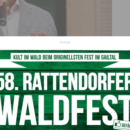
Anzeige
ng Muchitsch (c) LPD Kärnten/Jannach