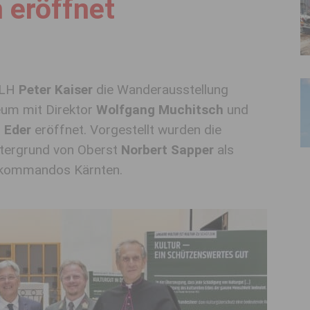
 eröffnet
t LH
Peter Kaiser
die Wanderausstellung
eum mit Direktor
Wolfgang Muchitsch
und
p Eder
eröffnet. Vorgestellt wurden die
ntergrund von Oberst
Norbert Sapper
als
ärkommandos Kärnten.