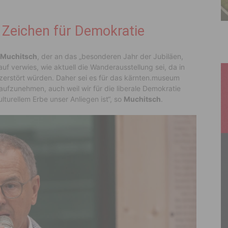
 Zeichen für Demokratie
 Muchitsch
, der an das „besonderen Jahr der Jubiläen,
f verwies, wie aktuell die Wanderausstellung sei, da in
 zerstört würden. Daher sei es für das kärnten.museum
aufzunehmen, auch weil wir für die liberale Demokratie
lturellem Erbe unser Anliegen ist“, so
Muchitsch
.