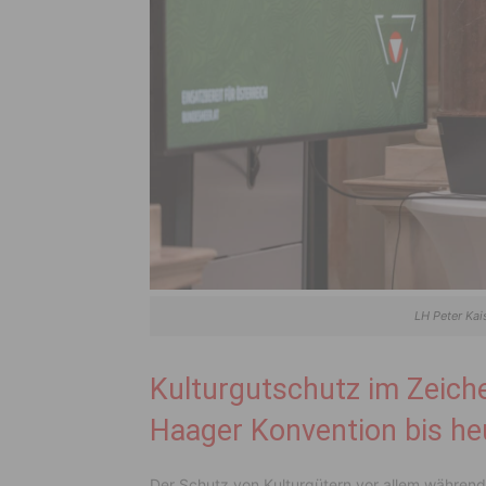
LH Peter Kai
Kulturgutschutz im Zeich
Haager Konvention bis he
Der Schutz von Kulturgütern vor allem während 