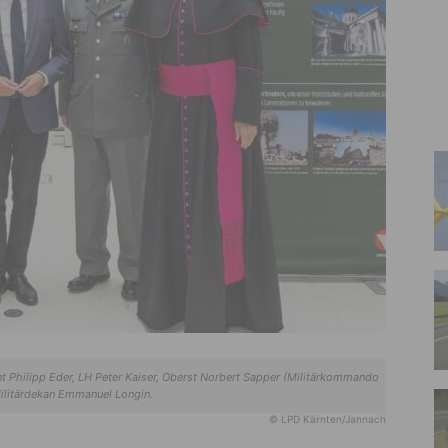
Philipp Eder, LH Peter Kaiser, Oberst Norbert Sapper (Militärkommando
ilitärdekan Emmanuel Longin.
© LPD Kärnten/Jannach