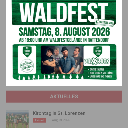
Schneedecke. “Besonders entlang der Gurktaler Alpen,
Lavanttaler Alpen, Karawanken und Saualpe könnten 20 bis
30 Zentimeter Neuschnee fallen.” Die Tauern-Region wird
diesmal jedoch verschont bleiben. Der Fachmann warnt auch
vor Schneebruch: “Die Äste könnten unter dem Gewicht des
Neuschnees brechen und Bäume umstürzen!” Es ist also
ratsam, sich auf mögliche Stromausfälle vorzubereiten.
Vorheriger Artikel
Nächster Artikel
Bauernfrühstück am
Isabella Lex aus St.
Hermagorer Bauernmarkt
Georgen/Gailtal erspielt 15.000
Euro in der “Millionenshow”
AKTUELLES
Kirchtag in St. Lorenzen
6. August 2026
Aktuell