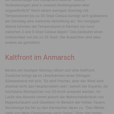
Veränderungen sind in unseren Breitengraden eher
ungewöhnlich!” Nach einem sonnigen Sonntag mit
Temperaturen bis zu 30 Grad Celsius kündigt sich spätestens
am Dienstag eine markante Abkühlung an: “Am morgigen
Abend könnten die Temperaturen in Kärnten nur noch
zwischen 2 und 5 Grad Celsius liegen.” Das bedeutet einen
Unterschied von bis zu 25 Grad. Die Aussichten sind alles
andere als gemütlich.
Kaltfront im Anmarsch
Bereits am heutigen Montag nähert sich eine Kaltfront.
Zunächst bringt sie im Unterkärnten einen föhnigen
Südwestwind mit sich. “Es wird frischer, aber der Wind wird
diesmal nicht das Hauptproblem sein”, betont der Experte, da
höchstens Windspitzen von 50 km/h erwartet werden. Im
Laufe des Abends nimmt jedoch die Wahrscheinlichkeit von
Regenschauern und Gewittern im Bereich der Hohen Tauern,
Nockberge bis hin zu den Karnischen Alpen zu. “Das Wetter
zieht von West-Oberkärnten nach Osten.” Trotz der hohen