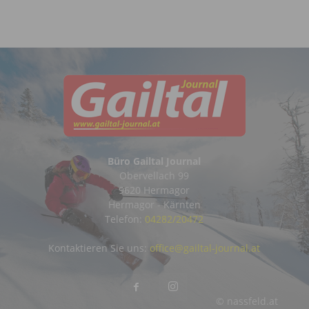
Büro Gailtal Journal
Obervellach 99
9620 Hermagor
Hermagor - Kärnten
Telefon:
04282/20472
Kontaktieren Sie uns:
office@gailtal-journal.at
© nassfeld.at