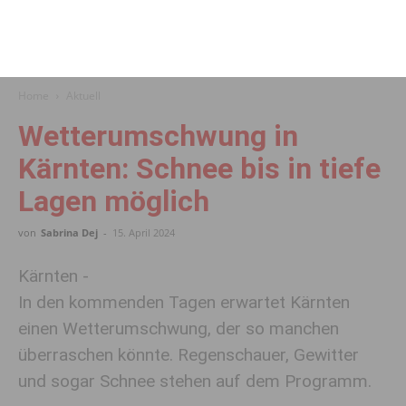
Home
Aktuell
Wetterumschwung in
Kärnten: Schnee bis in tiefe
Lagen möglich
von
Sabrina Dej
-
15. April 2024
Kärnten -
In den kommenden Tagen erwartet Kärnten
einen Wetterumschwung, der so manchen
überraschen könnte. Regenschauer, Gewitter
und sogar Schnee stehen auf dem Programm.