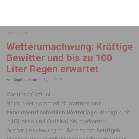
Home
Aktuell
Wetterumschwung: Kräftige
Gewitter und bis zu 100
Liter Regen erwartet
von
Sophie Leitner
-
8. Juni 2026
Kärnten/ Osttirol -
Nach einer sommerlich
warmen und
zunehmend schwülen Wetterlage
kündigt sich
in
Kärnten und Osttirol
ein markanter
Wetterumschwung an. Bereits am
heutigen