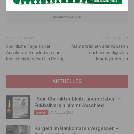
(c) tauernwetter.at
Vorheriger Artikel
Nächster Artikel
Sportliche Tage an der
Mautstationen adé: Kroatien
Adriaküste: Kegelurlaub und
führt neues digitales
Kegelmeisterschaft in Rovinj
Mautsystem ein
AKTUELLES
„Sein Charakter bleibt unersetzbar“ –
Fußballverein nimmt Abschied
7. August 2026
Aktuell
Bargeld im Bankomaten vergessen –