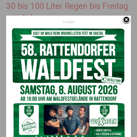
30 bis 100 Liter Regen bis Freitag
möglich
Anzeige
Bis Freitagnacht werden nach aktuellem Stand verbreitet
30
bis 100 Liter Regen pro Quadratmeter
erwartet. Die größten
Mengen
zwischen 50 und 100 Litern
sind in
Osttirol,
Oberkärnten
sowie entlang der
Gurktaler Alpen
möglich.
Etwas geringere Niederschlagsmengen werden für
Unterkärnten prognostiziert, dort sind teils rund 30 Liter zu
erwarten.