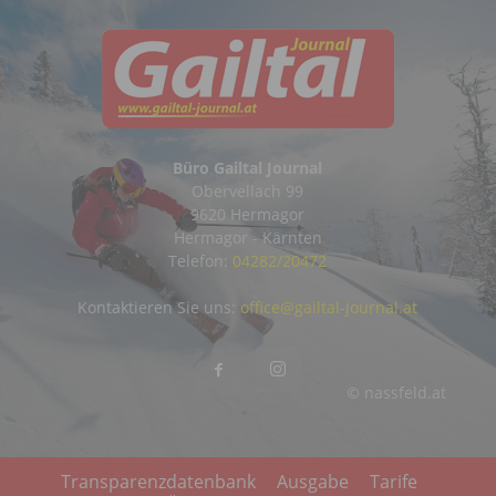
Büro Gailtal Journal
Obervellach 99
9620 Hermagor
Hermagor - Kärnten
Telefon:
04282/20472
Kontaktieren Sie uns:
office@gailtal-journal.at
© nassfeld.at
Transparenzdatenbank
Ausgabe
Tarife