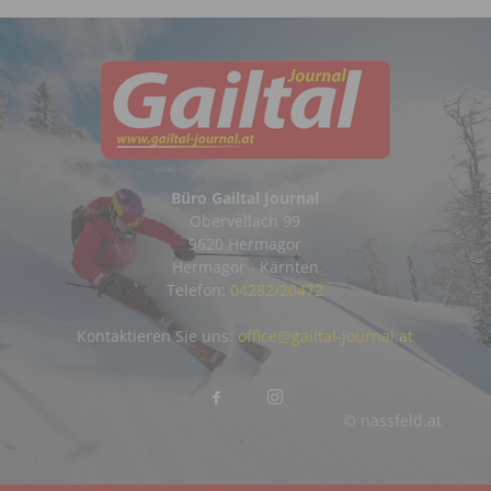
Büro Gailtal Journal
Obervellach 99
9620 Hermagor
Hermagor - Kärnten
Telefon:
04282/20472
Kontaktieren Sie uns:
office@gailtal-journal.at
© nassfeld.at