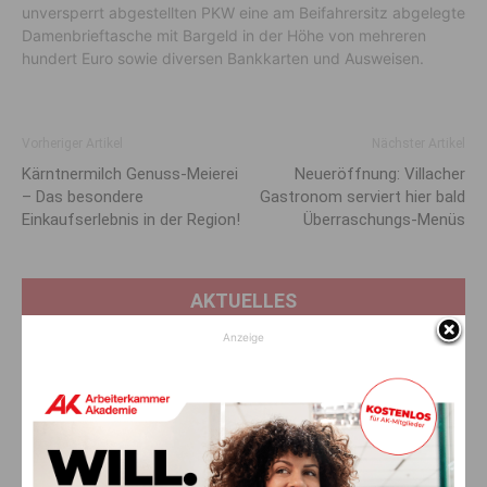
unversperrt abgestellten PKW eine am Beifahrersitz abgelegte
Damenbrieftasche mit Bargeld in der Höhe von mehreren
hundert Euro sowie diversen Bankkarten und Ausweisen.
Vorheriger Artikel
Nächster Artikel
Kärntnermilch Genuss-Meierei
Neueröffnung: Villacher
– Das besondere
Gastro­nom serviert hier bald
Einkaufserlebnis in der Region!
Überraschungs-Menüs
AKTUELLES
Anzeige
Glaube ans große Geld wird zum
Albtraum: Pensionist (71) verliert
sechsstelligen Betrag
10. August 2026
Aktuell
Alkotest positiv: 36-Jährige kommt in