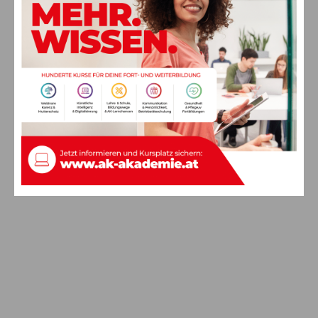
Nötsch von Straße ab – verletzt ins
Krankenhaus
10. August 2026
Aktuell
Ein langes Leben ging zu Ende: Anna
Stulier im 106. Lebensjahr verstorben
8. August 2026
Aktuell
Anzeige