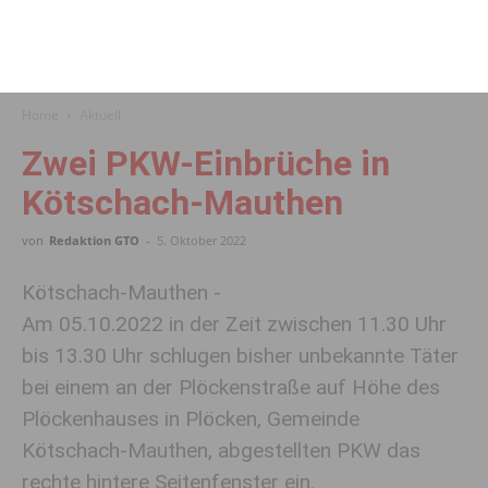
Home
Aktuell
Zwei PKW-Einbrüche in
Kötschach-Mauthen
von
Redaktion GTO
-
5. Oktober 2022
Kötschach-Mauthen -
Am 05.10.2022 in der Zeit zwischen 11.30 Uhr
bis 13.30 Uhr schlugen bisher unbekannte Täter
bei einem an der Plöckenstraße auf Höhe des
Plöckenhauses in Plöcken, Gemeinde
Kötschach-Mauthen, abgestellten PKW das
rechte hintere Seitenfenster ein.