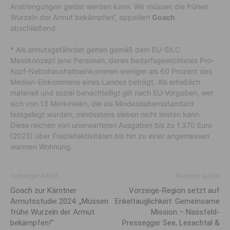
Anstrengungen gelöst werden kann. Wir müssen die frühen
Wurzeln der Armut bekämpfen“, appelliert
Goach
abschließend.
* Als armutsgefährdet gelten gemäß dem EU-SILC
Messkonzept jene Personen, deren bedarfsgewichtetes Pro-
Kopf-Nettohaushaltseinkommen weniger als 60 Prozent des
Median-Einkommens eines Landes beträgt. Als erheblich
materiell und sozial benachteiligt gilt nach EU-Vorgaben, wer
sich von 13 Merkmalen, die als Mindestlebensstandard
festgelegt wurden, mindestens sieben nicht leisten kann.
Diese reichen von unerwarteten Ausgaben bis zu 1.370 Euro
(2023) über Freizeitaktivitäten bis hin zu einer angemessen
warmen Wohnung.
Vorheriger Artikel
Nächster Artikel
Goach zur Kärntner
Vorzeige-Region setzt auf
Armutsstudie 2024: „Müssen
Enkeltauglichkeit: Gemeinsame
frühe Wurzeln der Armut
Mission – Nassfeld-
bekämpfen!“
Pressegger See, Lesachtal &