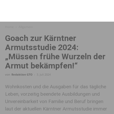
Home
Allgemein
Goach zur Kärntner
Armutsstudie 2024:
„Müssen frühe Wurzeln der
Armut bekämpfen!“
von
Redaktion GTO
-
3. Juli 2024
Wohnkosten und die Ausgaben für das tägliche
Leben, vorzeitig beendete Ausbildungen und
Unvereinbarkeit von Familie und Beruf bringen
laut der aktuellen Kärntner Armutsstudie immer