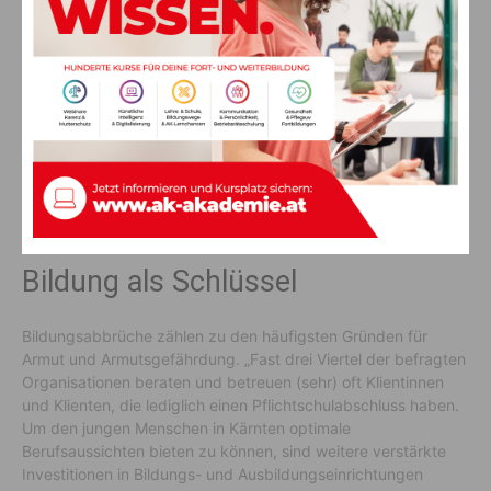
sein!“ © AK Kärnten/Gernot Gleiss
Die Armutsgefährdungsquote von Kindern, Jugendlichen und
abhängigen jungen Erwachsenen liegt laut EU-SILC 2023 bei
20 Prozent, Kinder alleinerziehender Eltern haben ein
Armutsrisiko von 42 Prozent, Kinder in Großfamilien mit
mindestens drei Kindern von 32 Prozent. Eine 63-prozentige
Armutsgefährdung haben Kinder, die mit zumindest
einem/einer Landzeitarbeitslosen zusammenleben.
Bildung als Schlüssel
Bildungsabbrüche zählen zu den häufigsten Gründen für
Armut und Armutsgefährdung. „Fast drei Viertel der befragten
Organisationen beraten und betreuen (sehr) oft Klientinnen
und Klienten, die lediglich einen Pflichtschulabschluss haben.
Um den jungen Menschen in Kärnten optimale
Berufsaussichten bieten zu können, sind weitere verstärkte
Investitionen in Bildungs- und Ausbildungseinrichtungen