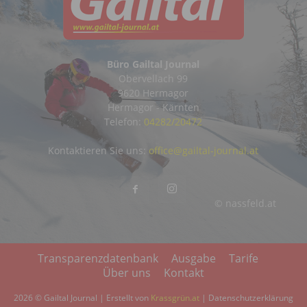
Büro Gailtal Journal
Obervellach 99
9620 Hermagor
Hermagor - Kärnten
Telefon:
04282/20472
Kontaktieren Sie uns:
office@gailtal-journal.at
© nassfeld.at
Transparenzdatenbank
Ausgabe
Tarife
Über uns
Kontakt
2026 © Gailtal Journal | Erstellt von
Krassgrün.at
|
Datenschutzerklärung