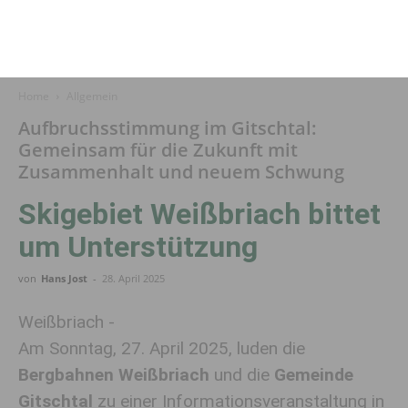
Home
Allgemein
Aufbruchsstimmung im Gitschtal:
Gemeinsam für die Zukunft mit
Zusammenhalt und neuem Schwung
Skigebiet Weißbriach bittet
um Unterstützung
von
Hans Jost
-
28. April 2025
Weißbriach -
Am Sonntag, 27. April 2025, luden die
Bergbahnen Weißbriach
und die
Gemeinde
Gitschtal
zu einer Informationsveranstaltung in