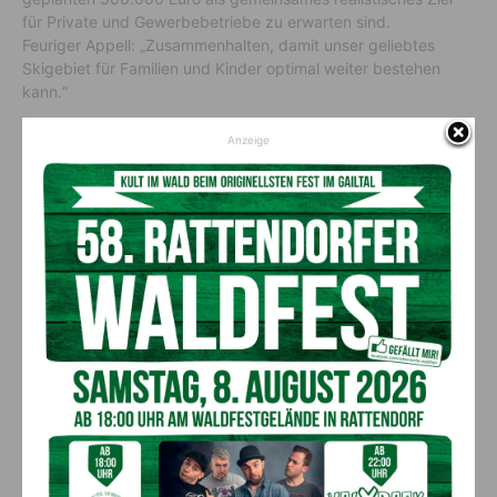
für Private und Gewerbebetriebe zu erwarten sind.
Feuriger Appell: „Zusammenhalten, damit unser geliebtes
Skigebiet für Familien und Kinder optimal weiter bestehen
kann.“
Anzeige
Derzeitige Situation
3 Schlepplifte, Übungsgelände mit Zauberteppich, 5
Pistenkilometer (von leicht bis mittelschwer), Schneesicherheit
durch künstliche Beschneiung. 30 km Langlaufloipen,
Skischule und -verleih, Winterwanderwege, beleuchtete
Rodelbahn. Hallenbad im OptimaMed Gesundheitsresort
Weißbriach.