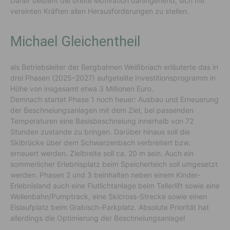
Daher besteht die breite Motivation dahingehend, sich mit
vereinten Kräften allen Herausforderungen zu stellen.
Michael Gleichentheil
als Betriebsleiter der Bergbahnen Weißbriach erläuterte das in
drei Phasen (2025–2027) aufgeteilte Investitionsprogramm in
Höhe von insgesamt etwa 3 Millionen Euro.
Demnach startet Phase 1 noch heuer: Ausbau und Erneuerung
der Beschneiungsanlagen mit dem Ziel, bei passenden
Temperaturen eine Basisbeschneiung innerhalb von 72
Stunden zustande zu bringen. Darüber hinaus soll die
Skibrücke über dem Schwarzenbach verbreitert bzw.
erneuert werden. Zielbreite soll ca. 20 m sein. Auch ein
sommerlicher Erlebnisplatz beim Speicherteich soll umgesetzt
werden. Phasen 2 und 3 beinhalten neben einem Kinder-
Erlebnisland auch eine Flutlichtanlage beim Tellerlift sowie eine
Wellenbahn/Pumptrack, eine Skicross-Strecke sowie einen
Eislaufplatz beim Grabisch-Parkplatz. Absolute Priorität hat
allerdings die Optimierung der Beschneiungsanlage!