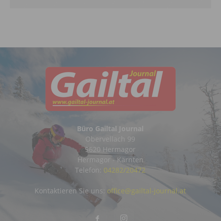
Büro Gailtal Journal
Obervellach 99
9620 Hermagor
Hermagor - Kärnten
Telefon:
04282/20472
Kontaktieren Sie uns:
office@gailtal-journal.at