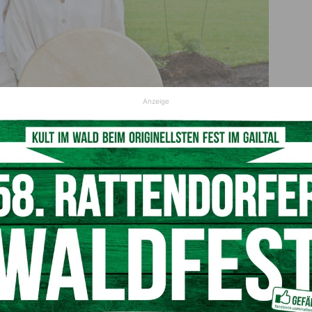
Anzeige
-Lehrerin Mag. Regine Brandner (c) Hans Jost
Autorin, Schauspielerin, Inspiratorin und Yoga-Lehrerin –
Yoga am Weißensee‘ leitet sich von meinem Buch ‚Das
deutet: ‚Ich bin es‘. Ich entdeckte 2006 zufällig das
Höhle der ‚Saligen‘ in den Steilhängen des Weißensees.