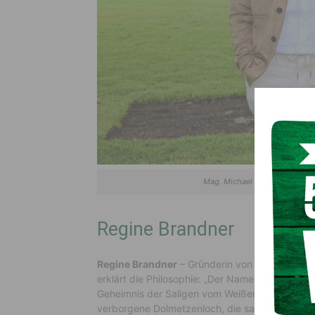
Mag. Michael Knaller und Yoga
Regine Brandner
Regine Brandner
– Gründerin von SO HAM Yoga, 
erklärt die Philosophie: „Der Name ‚SO HAM – 
Geheimnis der Saligen vom Weißensee‘ ab und be
verborgene Dolmetzenloch, die sagenumwobene 