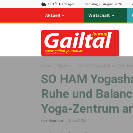
C
18.3
Samstag, 8. August 2026
Hermagor
Aktuell
Wirtschaft
Gailtal
Journal
Home
Allgemein
SO HAM Yogashala eröffnet: Inn
SO HAM Yogashal
Ruhe und Balanc
Yoga-Zentrum a
von
Hans Jost
-
8. Juni 2026