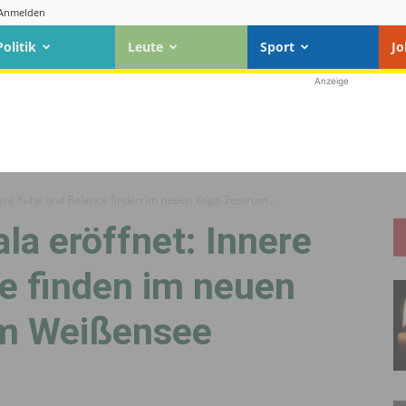
Anmelden
Politik
Leute
Sport
Jo
Anzeige
ere Ruhe und Balance finden im neuen Yoga-Zentrum...
a eröffnet: Innere
e finden im neuen
m Weißensee