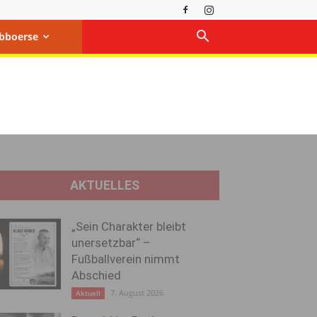
bboerse
AKTUELLES
„Sein Charakter bleibt
unersetzbar“ –
Fußballverein nimmt
Abschied
7. August 2026
Aktuell