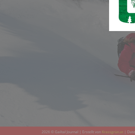
2026 © Gailtal Journal | Erstellt von
Krassgrün.at
|
Date