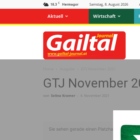
C
18.3
Samstag, 8. August 2026
Hermagor
Aktuell
Wirtschaft
Gailtal
Journal
Home
Ausgabe
GTJ November 2021
GTJ November 2
von
Selina Kramer
-
4. November 2021
Sie sehen gerade einen Platzhalterinhalt vo