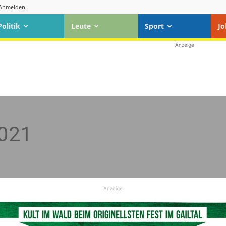
Anmelden
Politik
Leute
Sport
Jo
Anzeige
021
Anzeige
n
Standard
. Um auf den eigentlichen Inhalt zuzugreifen, klicken Sie a
dabei Daten an Drittanbieter weitergegeben werden.