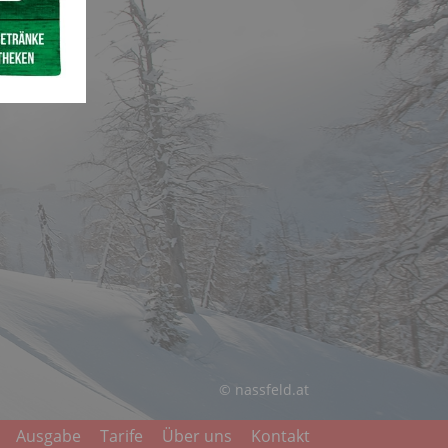
© nassfeld.at
Ausgabe
Tarife
Über uns
Kontakt