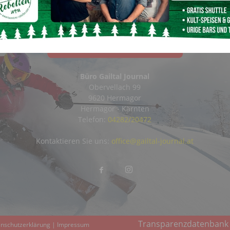
Büro Gailtal Journal
Obervellach 99
9620 Hermagor
Hermagor - Kärnten
Telefon:
04282/20472
Kontaktieren Sie uns:
office@gailtal-journal.at
Transparenzdatenbank
nschutzerklärung
|
Impressum