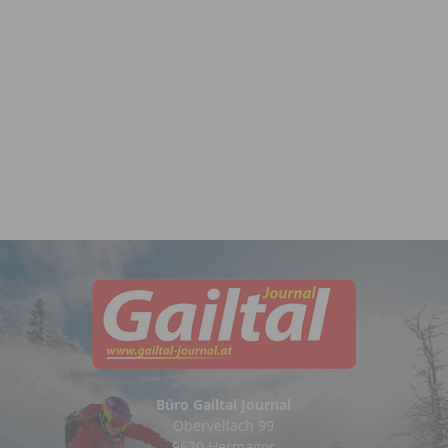
Büro Gailtal Journal
Obervellach 99
9620 Hermagor