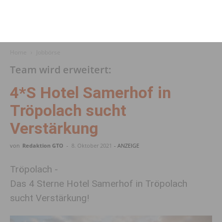
Home
Jobbörse
Team wird erweitert:
4*S Hotel Samerhof in
Tröpolach sucht
Verstärkung
von
Redaktion GTO
-
8. Oktober 2021
- ANZEIGE
Tröpolach -
Das 4 Sterne Hotel Samerhof in Tröpolach
sucht Verstärkung!