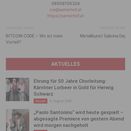
06509705324
cw@samerhof.at
https://samerhof.at
Vorheriger Artikel
Nächster Artikel
BITCOIN CODE – Wo ist mein
Metallkunst Sabrina Dej
Vorteil?
AKTUELLES
Ehrung für 50 Jahre Chorleitung:
Kärntner Lorbeer in Gold für Herwig
Schwarz
8. August 2026
Aktuell
„Paolo Santonino“ wird heute gespielt –
abgesagte Premiere von gestern Abend
wird morgen nachgeholt