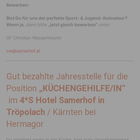
Bewerben:
Bist Du für uns der perfekte Sport- & Jugend-Animateur?
Wenn ja
, dann bitte
„jetzt gleich bewerben“
unter:
GF Christian Wassertheurer
cw@samerhof.at
Gut bezahlte Jahresstelle für die
Position
„KÜCHENGEHILFE/IN“
im
4*S Hotel Samerhof in
Tröpolach
/ Kärnten bei
Hermagor
Du arbeitest gerne in der Küche, hast gute Grundkenntnisse,