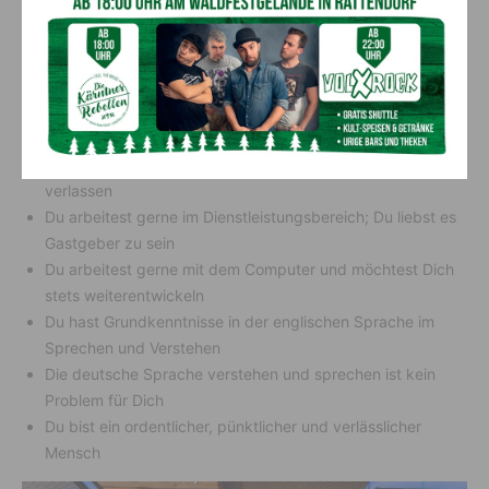
Erstellen von Gästeinformationen (Kinder-,
Ausflugsprogramme); Ausgabe & Verbuchen von Tickets;
Entgegennahme von Gästewünschen
Was erwarten wir:
Du bist ein Teamplayer und man kann sich auf Dich
verlassen
Du arbeitest gerne im Dienstleistungsbereich; Du liebst es
Gastgeber zu sein
Du arbeitest gerne mit dem Computer und möchtest Dich
stets weiterentwickeln
Du hast Grundkenntnisse in der englischen Sprache im
Sprechen und Verstehen
Die deutsche Sprache verstehen und sprechen ist kein
Problem für Dich
Du bist ein ordentlicher, pünktlicher und verlässlicher
Mensch