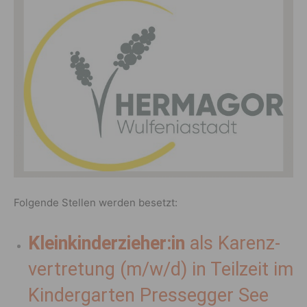
Folgende Stellen werden besetzt:
Klein­kin­der­zieher:in
als Karenz­
ver­tre­tung (m/​w/​d) in Teil­zeit im
Kinder­garten Pres­segger See