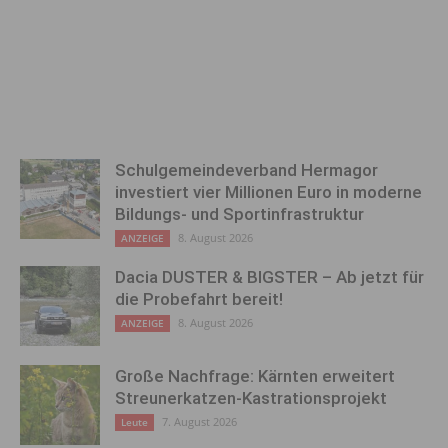
Schulgemeindeverband Hermagor
investiert vier Millionen Euro in moderne
Bildungs- und Sportinfrastruktur
8. August 2026
ANZEIGE
Dacia DUSTER & BIGSTER – Ab jetzt für
die Probefahrt bereit!
8. August 2026
ANZEIGE
Große Nachfrage: Kärnten erweitert
Streunerkatzen-Kastrationsprojekt
7. August 2026
Leute