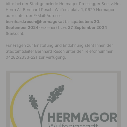
bitte bei der Stadt­ge­meinde Hermagor-Pres­segger See, z.Hd.
Herrn AL Bern­hard Resch, Wulfe­nia­platz 1, 9620 Hermagor
oder unter der E-Mail-Adresse
bernhard.resch@hermagor.at
bis
spätestens 20.
September 2024
(Erzieher) bzw.
27. September 2024
(Beikoch).
Für Fragen zur Einstu­fung und Entloh­nung steht Ihnen der
Stadt­amts­leiter Bern­hard Resch unter der Tele­fon­nummer
04282/​2333-221 zur Verfü­gung.