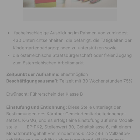
fach­ein­schlä­gige Ausbil­dung im Rahmen von zumin­dest
430 Unter­richts­ein­heiten, die befä­higt, die Tätig­keiten der
Kinder­gar­ten­päd­agog:innen zu unter­stützen sowie
die öster­rei­chi­sche Staats­bür­ger­schaft oder freier Zugang
zum öster­rei­chi­schen Arbeits­markt
Zeitpunkt der Aufnahme:
ehest­mög­lich
Beschäftigungsausmaß:
Teil­zeit mit 30 Wochen­stunden 75%
Erwünscht: Führer­schein der Klasse B
Einstufung und Entlohnung:
Diese Stelle unter­liegt den
Bestim­mungen des Kärntner Gemein­de­mit­ar­bei­te­rin­nen­ge­
setzes, K-GMG, und es erfolgt eine Einstu­fung auf eine Modell­
stelle EP-PK2, Stel­len­wert 30, Gehalts­klasse 6, mit einem
Monats­brut­to­ge­halt von mindes­tens € 2.827,96 in Voll­zeit­be­
schäf­ti­gung und erhöht sich entspre­chend allfäl­ligen anre­