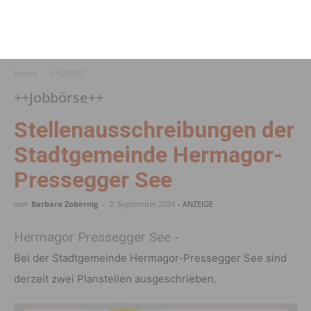
Home
ANZEIGE
++Jobbörse++
Stel­len­aus­schrei­bungen der
Stadtgemeinde Hermagor-
Pressegger See
von
Barbara Zobernig
-
2. September 2024
- ANZEIGE
Hermagor Pressegger See -
Bei der Stadt­ge­meinde Hermagor-Pres­segger See sind
derzeit zwei Plan­stellen ausgeschrieben.