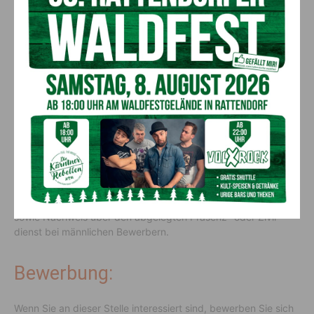
schränkter Zugang zum öster­rei­chi­schen Arbeits­markt
Erwünscht: Abge­schlos­sene Berufs­aus­bil­dung als Koch/​
Köchin, Führer­schein der Klasse B
Den Bewerbungsschreiben sind
folgende Unterlagen beizufügen:
Geburts­ur­kunde, Staats­bür­ger­schafts­nach­weis, Lebens­lauf
mit Licht­bild, Zeug­nisse und Nach­weise über den bishe­rigen
Schul-, Bildungs- und Arbeitsweg, allfäl­lige Dienst- und
Kurszeug­nisse, Staats­bür­ger­schafts­nach­weis bzw. Nach­weis
für einen freien Zugang zum öster­rei­chi­schen Arbeits­markt
sowie Nach­weis über den abge­legten Präsenz- oder Zivil­
dienst bei männ­li­chen Bewer­bern.
Bewerbung:
Wenn Sie an dieser Stelle inter­es­siert sind, bewerben Sie sich