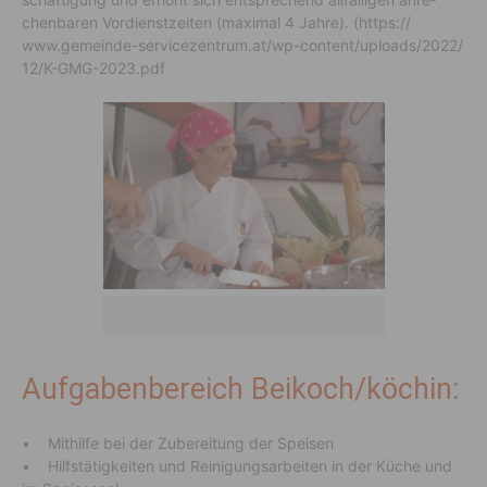
chen­baren Vordienst­zeiten (maximal 4 Jahre). (https://​
www.gemeinde-service­zen­trum.at/​wp-content/​uploads/​2022/​
12/​K-GMG-2023.pdf
Aufgabenbereich Beikoch/köchin:
• Mithilfe bei der Zube­rei­tung der Speisen
• Hilfs­tä­tig­keiten und Reini­gungs­ar­beiten in der Küche und