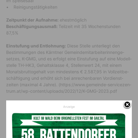
im Spei­se­saal
• Reini­gungs­tä­tig­keiten
Zeitpunkt der Aufnahme:
ehest­mög­lich
Beschäftigungsausmaß:
Teil­zeit mit 35 Wochen­stunden
87,5%
Einstufung und Entlohnung:
Diese Stelle unter­liegt den
Bestim­mungen des Kärntner Gemein­de­mit­ar­bei­te­rin­nen­ge­
setzes, K-GMG, und es erfolgt eine Einstu­fung auf eine Modell­
stelle TH-HK3, Gehalts­klasse 4, Stel­len­wert 24, mit einem
Monats­brut­to­ge­halt von mindes­tens € 2.587,95 in Voll­zeit­be­
schäf­ti­gung und erhöht sich bei anre­chen­baren Vordienst­
zeiten (maximal 4 Jahre). (https://​www.gemeinde-service­zen­
trum.at/​wp-content/​uploads/​2022/​12/​K-GMG-2023.pdf
Sie erfüllen erfolgreich die Voraussetzungen, wenn Sie
Anzeige
Folgendes mitbringen:
• Einschlä­gige Erfah­rung als Beikoch/​Beikö­chin
• Der Verwen­dung entspre­chender körper­liche und geis­tige
Eignung und
• die öster­rei­chi­sche Staats­bür­ger­schaft oder unbe­