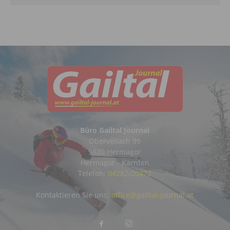
Büro Gailtal Journal
Obervellach 99
9620 Hermagor
Hermagor - Kärnten
Telefon:
04282/20472
Kontaktieren Sie uns:
office@gailtal-journal.at