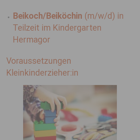
Beikoch/​Beikö­chin
(m/​w/​d) in
Teil­zeit im Kinder­garten
Hermagor
Voraussetzungen
Kleinkinderzieher:in