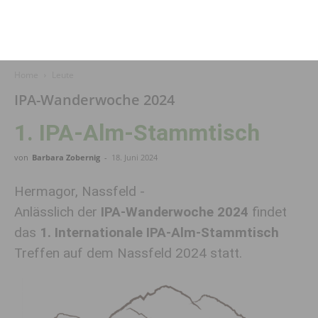
Home
Leute
IPA-Wanderwoche 2024
1. IPA-Alm-Stammtisch
von
Barbara Zobernig
-
18. Juni 2024
Hermagor, Nassfeld -
Anlässlich der
IPA-Wanderwoche 2024
findet
das
1. Internationale IPA-Alm-Stammtisch
Treffen auf dem Nassfeld 2024 statt.