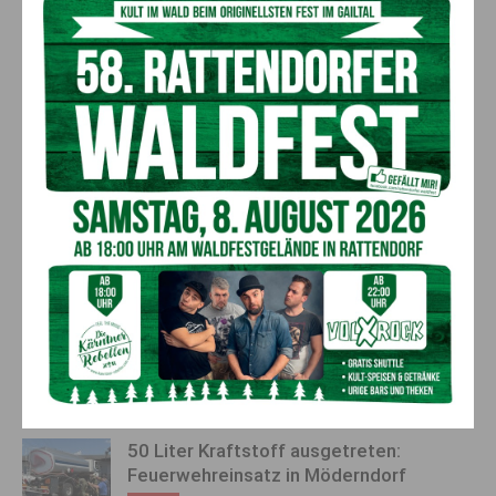
Vorheriger Artikel
Nächster Artikel
AstraZeneca gibt erstmals
Andreas Gabalier am 7. Juli in
seltene, schwere
der Wörthersee Ostbucht
Nebenwirkungen des Corona-
Klagenfurt
Impfstoffs zu
AKTUELLES
50 Liter Kraftstoff ausgetreten:
Feuerwehreinsatz in Möderndorf