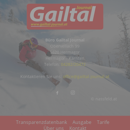
Büro Gailtal Journal
Obervellach 99
9620 Hermagor
Hermagor - Kärnten
Telefon:
04282/20472
Kontaktieren Sie uns:
office@gailtal-journal.at
© nassfeld.at
Transparenzdatenbank
Ausgabe
Tarife
Über uns
Kontakt