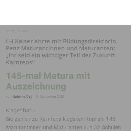
Home
Leute
LH Kaiser ehrte mit Bildungsdirektorin
Penz Maturantinnen und Maturanten:
„Ihr seid ein wichtiger Teil der Zukunft
Kärntens“
145-mal Matura mit
Auszeichnung
von
Sabrina Dej
-
5. September 2025
Klagenfurt -
Sie zählen zu Kärntens klügsten Köpfen: 145
Maturantinnen und Maturanten aus 32 Schulen