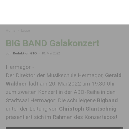
Home
Leute
BIG BAND Galakonzert
von
Redaktion GTO
-
10. Mai 2022
Hermagor -
Der Direktor der Musikschule Hermagor,
Gerald
Waldner
, lädt am 20. Mai 2022 um 19:30 Uhr
zum zweiten Konzert in der ABO-Reihe in den
Stadtsaal Hermagor: Die schuleigene
Bigband
unter der Leitung von
Christoph Glantschnig
präsentiert sich im Rahmen des Konzertabos!