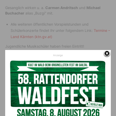
Gesanglich wirken u. a.
Carmen Andritsch
und
Michael
Buchacher
alias „Buzgi“ mit.
Alle weiteren öffentlichen Vorspielstunden und
Schülerkonzerte findet Ihr unter folgendem Link:
Termine –
Land Kärnten (ktn.gv.at)
Jugendliche Musikschüler haben freien Eintritt!
Anzeige
Vorheriger Artikel
Nächster Artikel
Die AVS sucht Verstärkung!
Urlaub am Bauernhof startet
optimistisch in die
Sommersaison
AKTUELLES
50 Liter Kraftstoff ausgetreten: