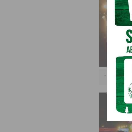
,,The Voice of Ge
@k