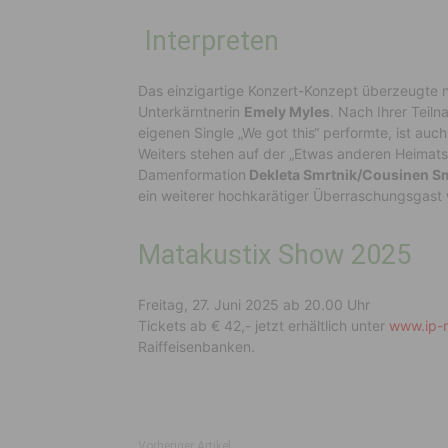
Interpreten
Das einzigartige Konzert-Konzept überzeugte 
Unterkärntnerin
Emely Myles
. Nach Ihrer Teiln
eigenen Single „We got this“ performte, ist auc
Weiters stehen auf der „Etwas anderen Heima
Damenformation
Dekleta Smrtnik/Cousinen S
ein weiterer hochkarätiger Überraschungsgast 
Matakustix Show 2025
Freitag, 27. Juni 2025 ab 20.00 Uhr
Tickets ab € 42,- jetzt erhältlich unter
www.ip-
Raiffeisenbanken.
Vorheriger Artikel