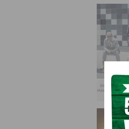
Die Opus Band wir
Matakustix die Klage
@