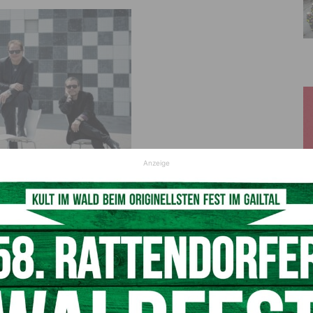
Anzeige
d am 27. Juni 2025 gemeinsam mit
nfurter Ostbucht zum Beben bringen.
zVG Opus Band