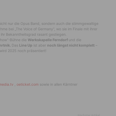
nicht nur die Opus Band, sondern auch die stimmgewaltige
ahme bei „The Voice of Germany“, wo sie im Finale mit ihrer
h ihr Bekanntheitsgrad rasant gestiegen.
tshow“-Bühne die
Werkskapelle Ferndorf
und die
mrtnik.
Das
Line Up
ist aber
noch längst nicht komplett
–
wird 2025 noch präsentiert!
media.tv
,
oeticket.com
sowie in allen Kärntner
Nächster Artikel