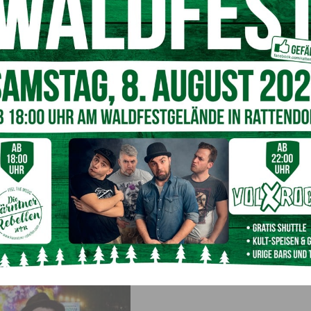
rmany” Telnehmerin Emely Myles.
rivograd/ipmedia