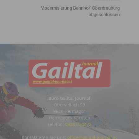
Modernisierung Bahnhof Oberdrauburg
abgeschlossen
Büro Gailtal Journal
Obervellach 99
9620 Hermagor
Hermagor - Kärnten
Telefon:
04282/20472
Kontaktieren Sie uns:
office@gailtal-journal.at