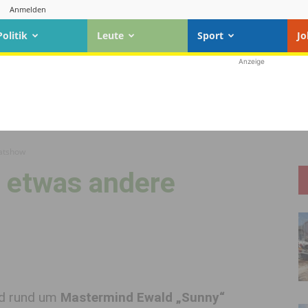
Anmelden
Politik
Leute
Sport
Jo
Anzeige
matshow
e etwas andere
nd rund um
Mastermind Ewald „Sunny“