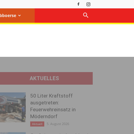
bboerse
AKTUELLES
50 Liter Kraftstoff
ausgetreten:
Feuerwehreinsatz in
Möderndorf
5. August 2026
Aktuell