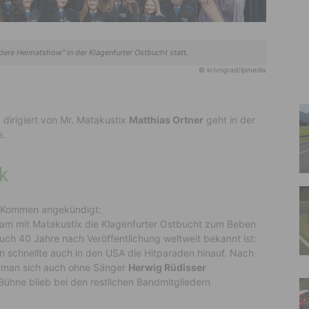
dere Heimatshow" in der Klagenfurter Ostbucht statt.
© krivograd/ipmedia
 dirigiert von Mr. Matakustix
Matthias Ortner
geht in der
e.
k
hr Kommen angekündigt:
m mit Matakustix die Klagenfurter Ostbucht zum Beben
auch 40 Jahre nach Veröffentlichung weltweit bekannt ist:
rn schnellte auch in den USA die Hitparaden hinauf.
Nach
d man sich auch ohne Sänger
Herwig Rüdisser
Bühne blieb bei den restlichen Bandmitgliedern