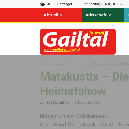
C
20.5
Donnerstag, 6. August 2026
Hermagor
Aktuell
Wirtschaft
Gailtal
Journal
Home
Leute
Matakustix – Die etwas andere Hei
Matakustix – Di
Heimatshow
von
Sophie Leitner
-
6. Dezember 2024
Klagenfurt am Wörthersee -
Opus Band feat. Matakustix: Die Ba