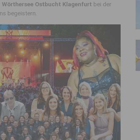
r
Wörthersee Ostbucht Klagenfurt
bei der
s begeistern.