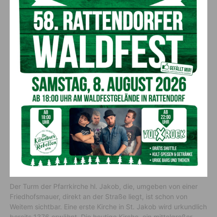
Das Lesachtal
Das Lesachtal, im Norden von den Gailtaler Alpen und
Ausläufern der Lienzer Dolomiten und im Süden von den
Karnischen Alpen begrenzt, erstreckt sich über etwas mehr
als 40 km in West-Ost-Richtung zwischen Tassenbach an der
Tiroler Grenze über Maria Luggau nach Kötschach-Mauthen
parallel zur Staatsgrenze zwischen Österreich und Italien. Die
Gailtalstraße (B 111) verläuft hoch über dem heutigen engen
Talgrund am nördlichen Talhang, auf dem sich auch die
größeren Ortschaften wie St. Jakob befinden.
Pfarrkirche St. Jakob
Der Turm der Pfarrkirche hl. Jakob, die, umgeben von einer
Friedhofsmauer, direkt an der Straße liegt, ist schon von
Weitem sichtbar. Eine erste Kirche in St. Jakob wird urkundlich
bereits 1376 erwähnt. Die heutige Kirche, ein mittelgroßer