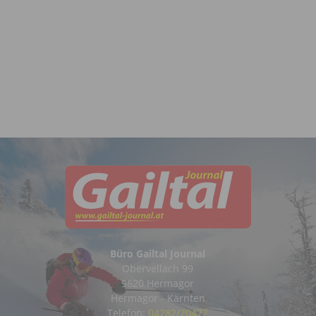
Büro Gailtal Journal
Obervellach 99
9620 Hermagor
Hermagor - Kärnten
Telefon:
04282/20472