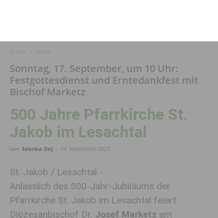
Home
Leute
Sonntag, 17. September, um 10 Uhr:
Festgottesdienst und Erntedankfest mit
Bischof Marketz
500 Jahre Pfarrkirche St.
Jakob im Lesachtal
von
Sabrina Dej
-
14. September 2023
St. Jakob / Lesachtal -
Anlässlich des 500-Jahr-Jubiläums der
Pfarrkirche St. Jakob im Lesachtal feiert
Diözesanbischof Dr.
Josef Marketz
am