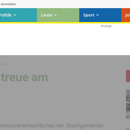
Anmelden
Politik
Leute
Sport
Jo
Anzeige
r See
streue am
ismusverantwortlichen der Stadtgemeinde