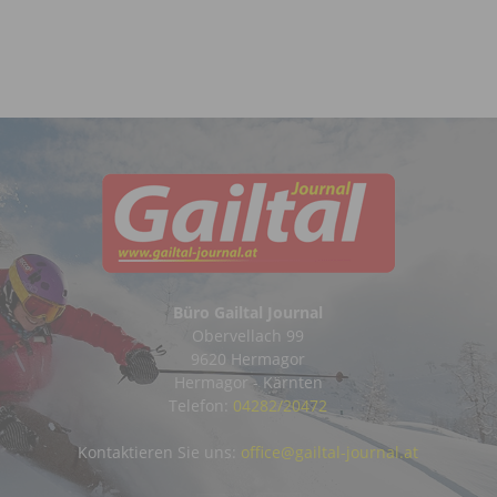
Büro Gailtal Journal
Obervellach 99
9620 Hermagor
Hermagor - Kärnten
Telefon:
04282/20472
Kontaktieren Sie uns:
office@gailtal-journal.at