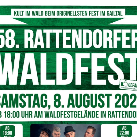
aubstreue am Pressegger See
© Hans Jost
 Schulprofessorin) kommt seit 70 Jahren ohne
ger See, um hier ihren Sommerurlaub zu verbringen.
t Ihren Eltern auf Sommerfrische an den Pressegger See und
und Weitläufigkeit der Region.
iltal. Begleitet wird sie mittlerweile jedoch nicht mehr von
, sondern von ihrem Ehemann Wolfgang. Die Treue zur
jedoch in der Familie, so wurde ihre Mutter 2016 zu 85-