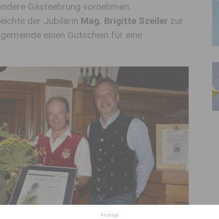
ondere Gästeehrung vornehmen.
eichte der Jubilarin
Mag. Brigitte Szeiler
zur
tgemeinde einen Gutschein für eine
Anzeige