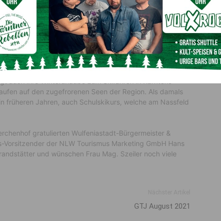
 Hazivar, der Ehemann von der Jubilarin, bekam dieses
icht.
u Mag. Szeiler nicht nur in den Sommermonaten am
gt auch ihre Winterurlaube zum Skifahren in Kärntens
aufen auf den zugefrorenen Seen der Region. Als damals
, in früheren Jahren, auch Schulskikurs, welche am Nassfeld
Lerchenhof gratulierten Wulfeniastadt-Bürgermeister &
ats-Vorsitzender der NLW Tourismus Marketing GmbH Hans
andstätter und wünschen Frau Mag. Szeiler noch viele
Nächster Artikel
GTJ August 2021