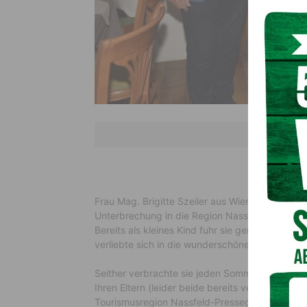
70 Jahre Url
Frau Mag. Brigitte Szeiler aus Wien (ehemalige
Unterbrechung in die Region Nassfeld-Presseg
Bereits als kleines Kind fuhr sie gemeinsam mi
verliebte sich in die wunderschöne Landschaft 
Seither verbrachte sie jeden Sommerurlaub im Ga
Ihren Eltern (leider beide bereits verstorben)
Tourismusregion Nassfeld-Pressegger See liegt 