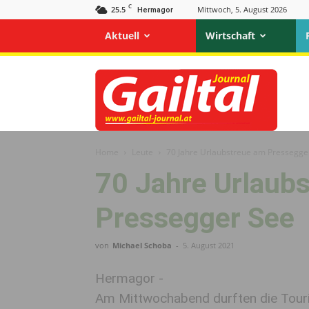
C
25.5
Mittwoch, 5. August 2026
Hermagor
Aktuell
Wirtschaft
Gailtal
Journal
Home
Leute
70 Jahre Urlaubstreue am Pressegge
70 Jahre Urlaub
Pressegger See
von
Michael Schoba
-
5. August 2021
Hermagor -
Am Mittwochabend durften die Tour