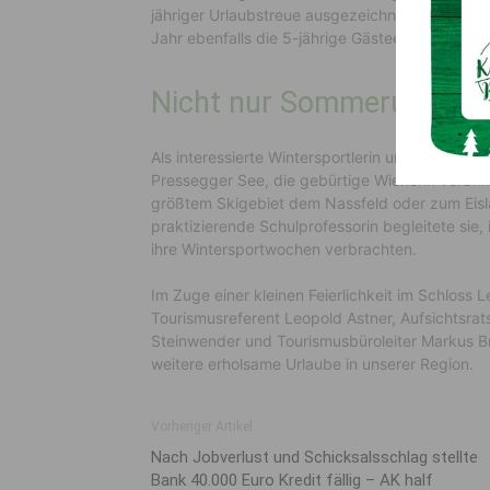
jähriger Urlaubstreue ausgezeichnet. Wolfgang
Jahr ebenfalls die 5-jährige Gästeehrung überre
Nicht nur Sommerurlaub
Als interessierte Wintersportlerin urlaubt Fra
Pressegger See, die gebürtige Wienerin verbrin
größtem Skigebiet dem Nassfeld oder zum Eisl
praktizierende Schulprofessorin begleitete sie
ihre Wintersportwochen verbrachten.
Im Zuge einer kleinen Feierlichkeit im Schloss 
Tourismusreferent Leopold Astner, Aufsichtsr
Steinwender und Tourismusbüroleiter Markus Br
weitere erholsame Urlaube in unserer Region.
Vorheriger Artikel
Nach Jobverlust und Schicksalsschlag stellte
Bank 40.000 Euro Kredit fällig – AK half