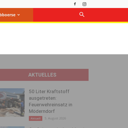
bboerse
AKTUELLES
50 Liter Kraftstoff
ausgetreten:
Feuerwehreinsatz in
Möderndorf
5. August 2026
Aktuell