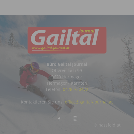
Büro Gailtal Journal
Obervellach 99
9620 Hermagor
Hermagor - Kärnten
Telefon:
04282/20472
Kontaktieren Sie uns:
office@gailtal-journal.at
© nassfeld.at