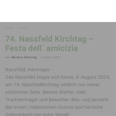
Home
Leute
74. Nassfeld Kirchtag –
Festa dell` amicizia
von
Barbara Zobernig
-
4. August 2024
Nassfeld, Hermagor -
Das Nassfeld zeigte sich heute, 4. August 2024,
am 74. Nassfeldkirchtag wirklich von seiner
schönsten Seite. Bestes Wetter, viele
Trachtenträger und Besucher dies- und jenseits
der österr./italienischen Grenze und herrliche
Schmankerln bei guter Musik!