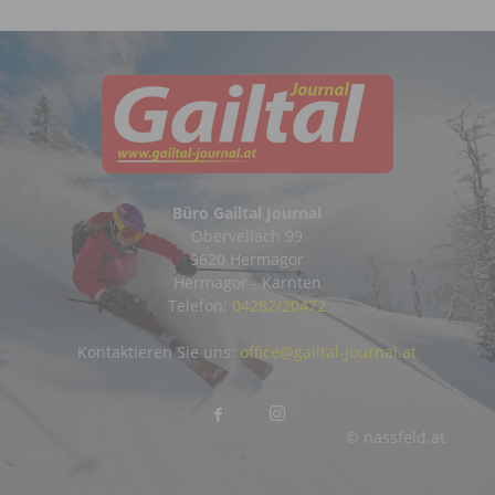
Büro Gailtal Journal
Obervellach 99
9620 Hermagor
Hermagor - Kärnten
Telefon:
04282/20472
Kontaktieren Sie uns:
office@gailtal-journal.at
© nassfeld.at