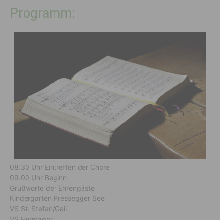
Programm:
08.30 Uhr Eintreffen der Chöre
09.00 Uhr Beginn
Grußworte der Ehrengäste
Kindergarten Pressegger See
VS St. Stefan/Gail
VS Hermagor