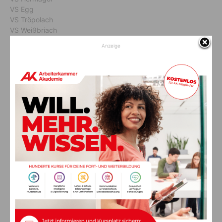
VS Egg
VS Tröpolach
VS Weißbriach
Musik-MS Hermagor
Anzeige
Ende ca. 11.00 Uhr
Vorheriger Artikel
Nächster Artikel
Große Trauer in der VP Bezirk
Interreg-Programme: Knapp 20
Hermagor
Millionen Euro fließen nach
Kärnten
AKTUELLES
Ein langes Leben ging zu Ende: Anna
Stulier im 106. Lebensjahr verstorben
8. August 2026
Aktuell