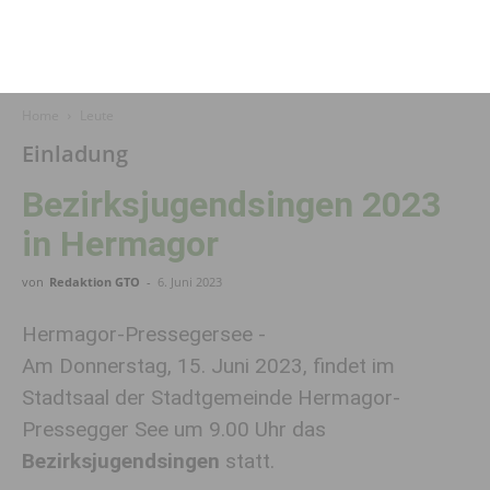
Home
Leute
Einladung
Bezirksjugendsingen 2023
in Hermagor
von
Redaktion GTO
-
6. Juni 2023
Hermagor-Pressegersee -
Am Donnerstag, 15. Juni 2023, findet im
Stadtsaal der Stadtgemeinde Hermagor-
Pressegger See um 9.00 Uhr das
Bezirksjugendsingen
statt.