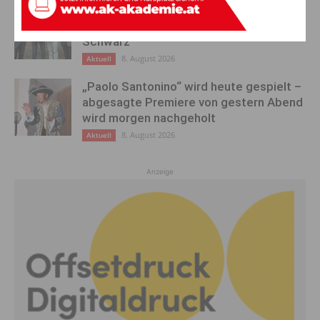
Ehrung für 50 Jahre Chorleitung:
Kärntner Lorbeer in Gold für Herwig
Schwarz
8. August 2026
Aktuell
„Paolo Santonino“ wird heute gespielt –
abgesagte Premiere von gestern Abend
wird morgen nachgeholt
8. August 2026
Aktuell
Anzeige