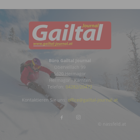
Büro Gailtal Journal
Obervellach 99
9620 Hermagor
Hermagor - Kärnten
Telefon:
04282/20472
Kontaktieren Sie uns:
office@gailtal-journal.at
© nassfeld.at