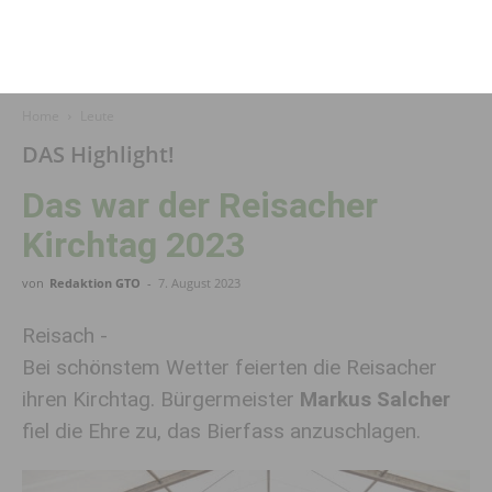
Home
Leute
DAS Highlight!
Das war der Reisacher
Kirchtag 2023
von
Redaktion GTO
-
7. August 2023
Reisach -
Bei schönstem Wetter feierten die Reisacher
ihren Kirchtag. Bürgermeister
Markus Salcher
fiel die Ehre zu, das Bierfass anzuschlagen.