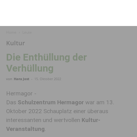
Home
Leute
Kultur
Die Enthüllung der
Verhüllung
von
Hans Jost
-
15. Oktober 2022
Hermagor -
Das
Schulzentrum Hermagor
war am 13.
Oktober 2022 Schauplatz einer überaus
interessanten und wertvollen
Kultur-
Veranstaltung
.