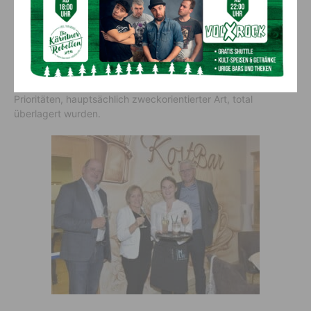
verbal ergänzt mit köstlichen Wortspielen durch Arno
Popotnig persönlich, ergaben sich unter den anwesenden
Künstlern und Pädagogen spontan interessante
Wortmeldungen, Episoden und Erinnerungen an die „damalige
Zeit“, wo – jedenfalls in der Provinz – künstlerische Werte
leider zeitweise noch unerkannt blieben bzw. von anderen
Prioritäten, hauptsächlich zweckorientierter Art, total
überlagert wurden.