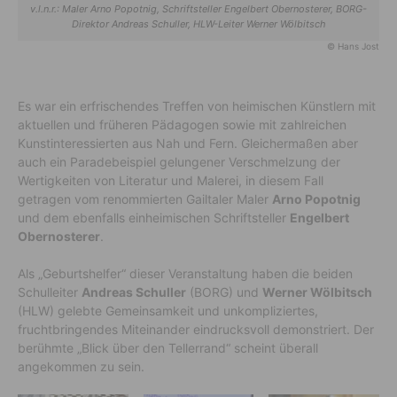
v.l.n.r.: Maler Arno Popotnig, Schriftsteller Engelbert Obernosterer, BORG-
Direktor Andreas Schuller, HLW-Leiter Werner Wölbitsch
© Hans Jost
Es war ein erfrischendes Treffen von heimischen Künstlern mit
aktuellen und früheren Pädagogen sowie mit zahlreichen
Kunstinteressierten aus Nah und Fern. Gleichermaßen aber
auch ein Paradebeispiel gelungener Verschmelzung der
Wertigkeiten von Literatur und Malerei, in diesem Fall
getragen vom renommierten Gailtaler Maler
Arno Popotnig
und dem ebenfalls einheimischen Schriftsteller
Engelbert
Obernosterer
.
Als „Geburtshelfer“ dieser Veranstaltung haben die beiden
Schulleiter
Andreas Schuller
(BORG) und
Werner Wölbitsch
(HLW) gelebte Gemeinsamkeit und unkompliziertes,
fruchtbringendes Miteinander eindrucksvoll demonstriert. Der
berühmte „Blick über den Tellerrand“ scheint überall
angekommen zu sein.