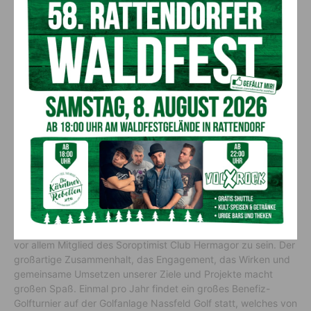
auch Vorträge?
Seit rund 25 Jahren bin ich justizintern als Vortragende in den
verschiedensten Bereichen tätig, aber auch in der Fortbildung.
Dazu zählen Fachmodule, Workshops,
Kommunikationsseminare und so weiter. Gelegentlich werde
ich von der Rechtsanwaltskammer, Notariatskammer oder Wifi
als Vortragende im Fachbereich Grundbuch eingeladen.
In Ihrer Freizeit engagieren Sie sich im
Soroptimist Club und organisieren
Golfturniere?
Ich bin sehr dankbar, Teil dieses weltweiten Netzwerkes und
vor allem Mitglied des Soroptimist Club Hermagor zu sein. Der
großartige Zusammenhalt, das Engagement, das Wirken und
gemeinsame Umsetzen unserer Ziele und Projekte macht
großen Spaß. Einmal pro Jahr findet ein großes Benefiz-
Golfturnier auf der Golfanlage Nassfeld Golf statt, welches von