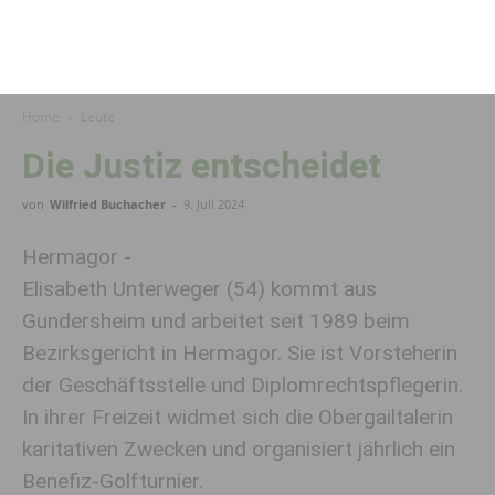
Home
Leute
Die Justiz entscheidet
von
Wilfried Buchacher
-
9. Juli 2024
Hermagor -
Elisabeth Unterweger (54) kommt aus
Gundersheim und arbeitet seit 1989 beim
Bezirksgericht in Hermagor. Sie ist Vorsteherin
der Geschäftsstelle und Diplomrechtspflegerin.
In ihrer Freizeit widmet sich die Obergailtalerin
karitativen Zwecken und organisiert jährlich ein
Benefiz-Golfturnier.