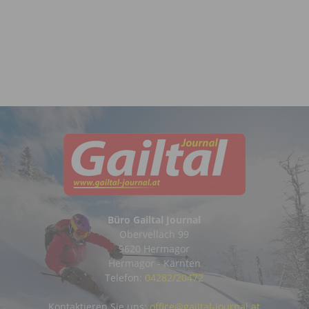
Büro Gailtal Journal
Obervellach 99
9620 Hermagor
Hermagor - Kärnten
Telefon:
04282/20472
Kontaktieren Sie uns:
office@gailtal-journal.at