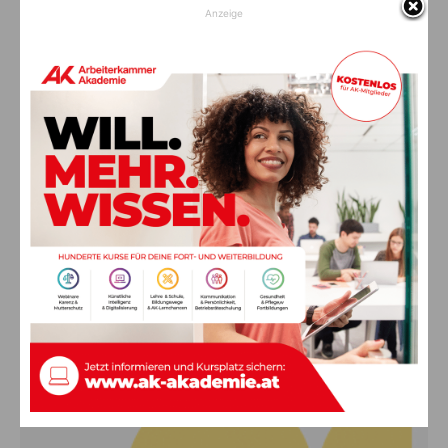
Anzeige
Fußgänger (20) tödlich verletzt –
Unfalllenker weiterhin flüchtig
10. August 2026
Aktuell
Glaube ans große Geld wird zum
Albtraum: Pensionist (71) verliert
sechsstelligen Betrag
10. August 2026
Aktuell
Alkotest positiv: 36-Jährige kommt in
Nötsch von Straße ab – verletzt ins
Krankenhaus
10. August 2026
Aktuell
Anzeige