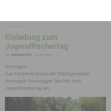
Home
Leute
Einladung zum
Jugendfischertag
von
Redaktion GTO
-
24. Juni 2022
Hermagor -
Das Fischereireferat der Stadtgemeinde
Hermagor-Pressegger See lädt zum
Jugendfischertag ein.