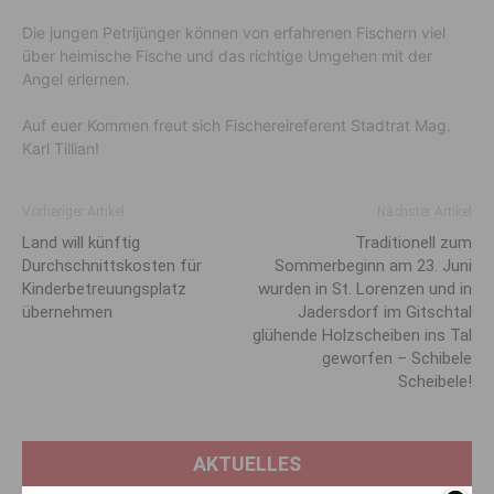
Die jungen Petrijünger können von erfahrenen Fischern viel
über heimische Fische und das richtige Umgehen mit der
Angel erlernen.
Auf euer Kommen freut sich Fischereireferent Stadtrat Mag.
Karl Tillian!
Vorheriger Artikel
Nächster Artikel
Land will künftig
Traditionell zum
Durchschnitts­kosten für
Sommerbeginn am 23. Juni
Kinderbetreuungs­platz
wurden in St. Lorenzen und in
übernehmen
Jadersdorf im Gitschtal
glühende Holzscheiben ins Tal
geworfen – Schibele
Scheibele!
AKTUELLES