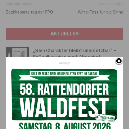
Vorheriger Artikel
Nächster Artikel
Bezirksparteitag der FPÖ
Wirte-Fest für die Sinne
AKTUELLES
„Sein Charakter bleibt unersetzbar“ –
Fußballverein nimmt Abschied
Anzeige
7. August 2026
Aktuell
Bargeld im Bankomaten vergessen –
Polizei bittet um Hinweise
7. August 2026
Aktuell
Lienz: Bub (4) nach Badeunfall
reanimiert – Polizei sucht Zeugen
7. August 2026
Aktuell