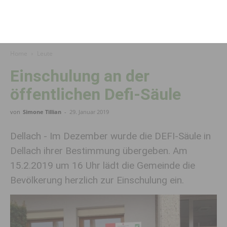
Home
Leute
Einschulung an der
öffentlichen Defi-Säule
von
Simone Tillian
-
29. Januar 2019
Dellach - Im Dezember wurde die DEFI-Säule in
Dellach ihrer Bestimmung übergeben. Am
15.2.2019 um 16 Uhr lädt die Gemeinde die
Bevölkerung herzlich zur Einschulung ein.