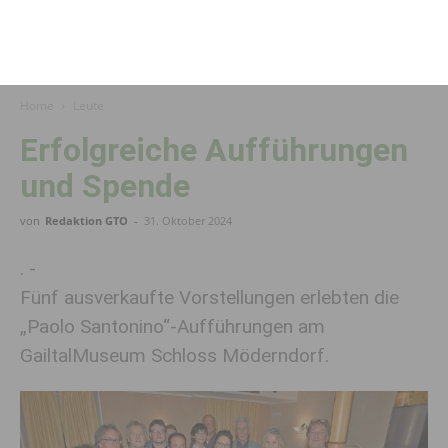
Home
Leute
Erfolgreiche Aufführungen
und Spende
von
Redaktion GTO
-
31. Oktober 2024
. -
Fünf ausverkaufte Vorstellungen erlebten die
„Paolo Santonino“-Aufführungen am
GailtalMuseum Schloss Möderndorf.