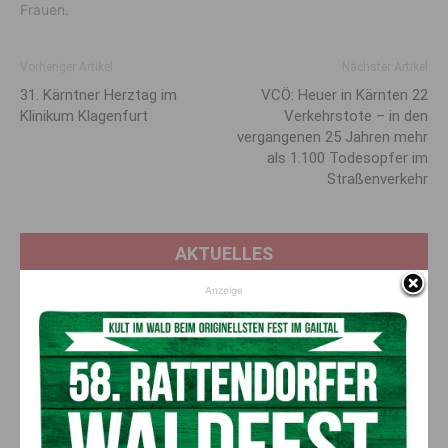
Frauen.
Vorheriger Artikel
Nächster Artikel
31. Kärntner Herztag im
VCÖ: Heuer in Kärnten 22
Klinikum Klagenfurt
Verkehrstote – in den
vergangenen 25 Jahren mehr
als 1.100 Todesopfer im
Straßenverkehr
AKTUELLES
Anzeige
Ein langes Leben ging zu Ende: Anna
Stulier im 106. Lebensjahr verstorben
8. August 2026
Aktuell
Ehrung für 50 Jahre Chorleitung:
Kärntner Lorbeer in Gold für Herwig