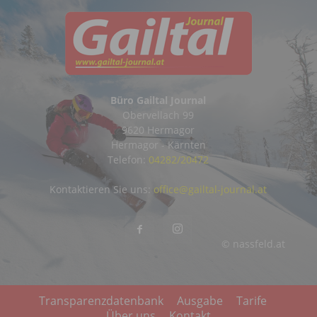
Büro Gailtal Journal
Obervellach 99
9620 Hermagor
Hermagor - Kärnten
Telefon:
04282/20472
Kontaktieren Sie uns:
office@gailtal-journal.at
© nassfeld.at
Transparenzdatenbank
Ausgabe
Tarife
Über uns
Kontakt