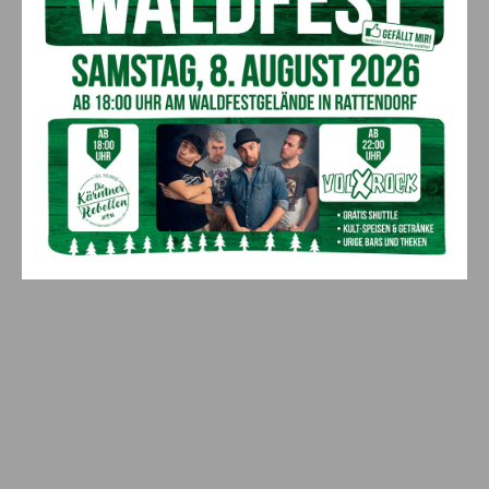
Schwarz
8. August 2026
Aktuell
„Paolo Santonino“ wird heute gespielt –
abgesagte Premiere von gestern Abend
wird morgen nachgeholt
8. August 2026
Aktuell
Anzeige