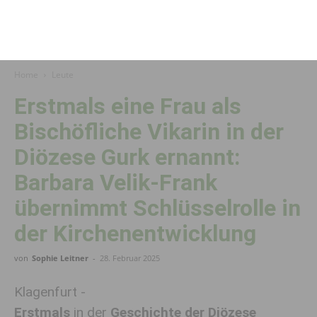
Home
Leute
Erstmals eine Frau als
Bischöfliche Vikarin in der
Diözese Gurk ernannt:
Barbara Velik-Frank
übernimmt Schlüsselrolle in
der Kirchenentwicklung
von
Sophie Leitner
-
28. Februar 2025
Klagenfurt -
Erstmals
in der
Geschichte der Diözese