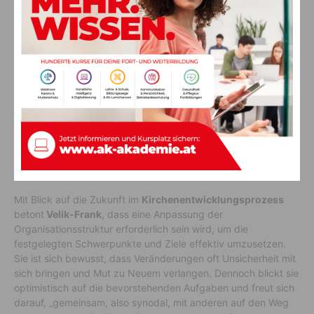
und Seelsorgerin, die in zahlreichen Bereichen der Kirche tätig
war, bringt sie umfangreiche Fachkenntnisse mit. Der Bischof
drückt sein volles Vertrauen in sie aus: „Ich bin überzeugt,
dass sie den synodalen Entwicklungsprozess weiterhin
erfolgreich vorantreiben und im Sinne von Papst Franziskus
sowie der Bischofssynode fortführen wird, um die Kirche in
Kärnten zukunftsfähig zu gestalten.“
Die nächsten Schritte im
Kirchenentwicklungsprozess
Mit Blick auf die Zukunft im
Kirchenentwicklungsprozess
betont
Velik-Frank
, dass eine Anpassung der
Organisationsstruktur erforderlich sein wird, um die
festgelegten Schwerpunkte und Ziele effektiv umzusetzen.
Sie ist sich bewusst, dass Veränderungen oft Unsicherheit mit
sich bringen und Mut zu Neuem verlangen. Dennoch blickt sie
optimistisch auf die bevorstehenden Aufgaben und freut sich
darauf, „gemeinsam, also synodal, mit anderen auf den Weg