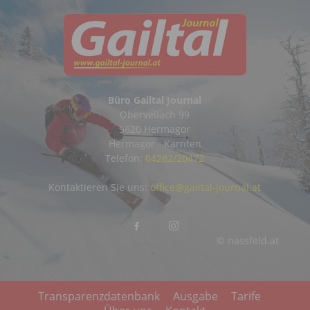
Büro Gailtal Journal
Obervellach 99
9620 Hermagor
Hermagor - Kärnten
Telefon:
04282/20472
Kontaktieren Sie uns:
office@gailtal-journal.at
© nassfeld.at
Transparenzdatenbank
Ausgabe
Tarife