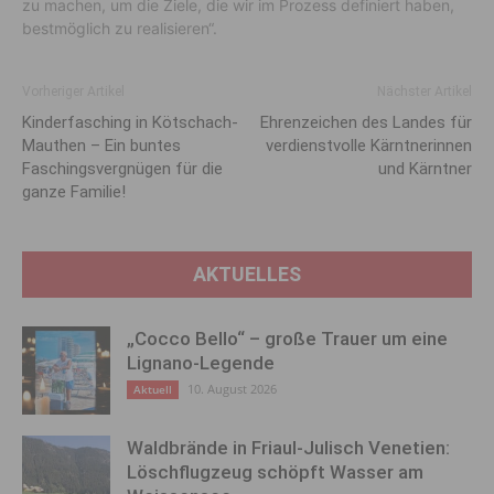
zu machen, um die Ziele, die wir im Prozess definiert haben,
bestmöglich zu realisieren“.
Vorheriger Artikel
Nächster Artikel
Kinderfasching in Kötschach-
Ehrenzeichen des Landes für
Mauthen – Ein buntes
verdienstvolle Kärntnerinnen
Faschingsvergnügen für die
und Kärntner
ganze Familie!
AKTUELLES
„Cocco Bello“ – große Trauer um eine
Lignano-Legende
10. August 2026
Aktuell
Waldbrände in Friaul-Julisch Venetien:
Löschflugzeug schöpft Wasser am