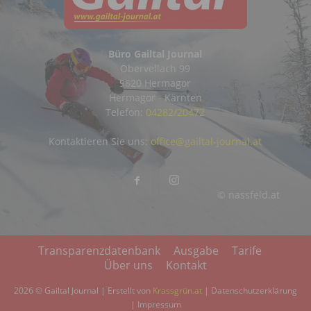
Büro Gailtal Journal
Obervellach 99
9620 Hermagor
Hermagor - Kärnten
Telefon:
04282/20472
Kontaktieren Sie uns:
office@gailtal-journal.at
© nassfeld.at
Transparenzdatenbank
Ausgabe
Tarife
Über uns
Kontakt
2026 © Gailtal Journal | Erstellt von
Krassgrün.at
|
Datenschutzerklärung
|
Impressum