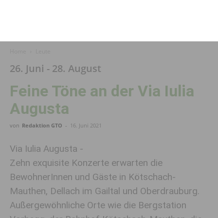
Home
Leute
26. Juni - 28. August
Feine Töne an der Via Iulia
Augusta
von
Redaktion GTO
-
16. Juni 2021
Via Iulia Augusta -
Zehn exquisite Konzerte erwarten die
BewohnerInnen und Gäste in Kötschach-
Mauthen, Dellach im Gailtal und Oberdrauburg.
Außergewöhnliche Orte wie die Bergstation