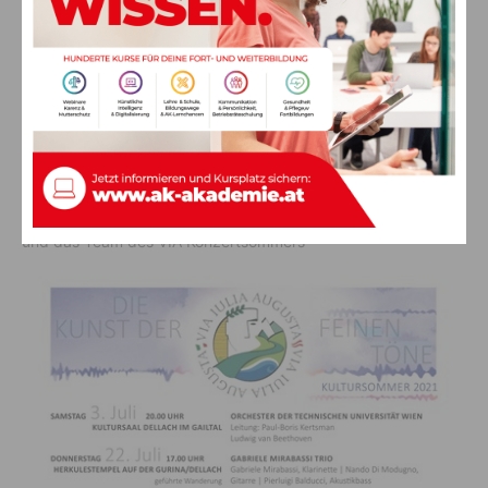
Egal ob Sie in unserer sensationell schönen Gegend zu Hause
sind, hier Ihre Sommerfrische verbringen, auf der Durchreise
sind oder zum extra zum Konzert reisen:
Für klangvolle Seelennahrung ist gesorgt.
Wir freuen uns auf Euch!
Mit Abstand, aber im Herzen ganz nah.
Mag.a Helga Pöcheim
und das Team des VIA Konzertsommers