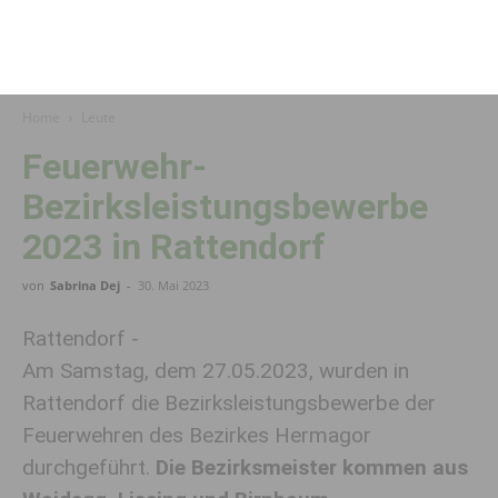
Home
Leute
Feuerwehr-
Bezirksleistungsbewerbe
2023 in Rattendorf
von
Sabrina Dej
-
30. Mai 2023
Rattendorf -
Am Samstag, dem 27.05.2023, wurden in
Rattendorf die Bezirksleistungsbewerbe der
Feuerwehren des Bezirkes Hermagor
durchgeführt.
Die Bezirksmeister kommen aus