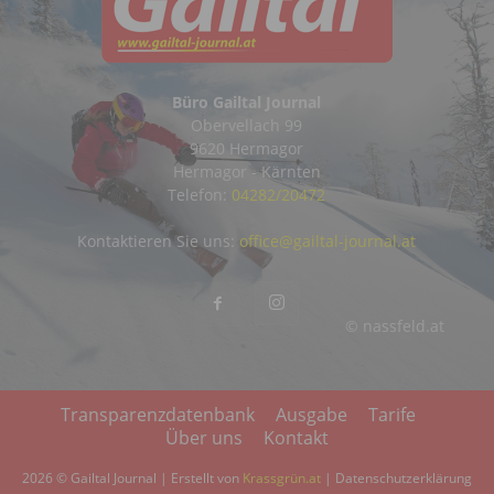
Büro Gailtal Journal
Obervellach 99
9620 Hermagor
Hermagor - Kärnten
Telefon:
04282/20472
Kontaktieren Sie uns:
office@gailtal-journal.at
© nassfeld.at
Transparenzdatenbank
Ausgabe
Tarife
Über uns
Kontakt
2026 © Gailtal Journal | Erstellt von
Krassgrün.at
|
Datenschutzerklärung