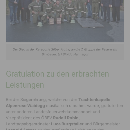
Der Sieg in der Kategorie Silber A ging an die 7. Gruppe der Feuerwehr
Birnbaum. (c) BFKdo Hermagor
Gratulation zu den erbrachten
Leistungen
Bei der Siegerehrung, welche von der
Trachtenkapelle
Alpenrose Waidegg
musikalisch umrahmt wurde, gratulierten
unter anderen Landesfeuerwehrkommandant und
Vizepräsident des ÖBFV
Rudolf Robin
,
Landtagsabgeordneter
Luca Burgstaller
und Bürgermeister
Leopold Astner
zu den großartigen Leistungen der