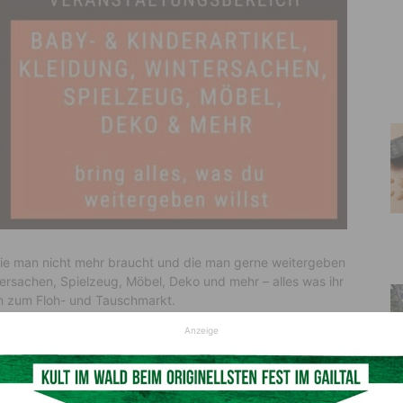
ie man nicht mehr braucht und die man gerne weitergeben
ersachen, Spielzeug, Möbel, Deko und mehr – alles was ihr
en zum Floh- und Tauschmarkt.
tte anmelden!
Anzeige