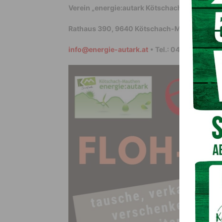
Verein „energie:autark Kötschach-Mauthen“
Rathaus 390, 9640 Kötschach-Mauthen
info@energie-autark.at
• Tel.: 04715 8513 36