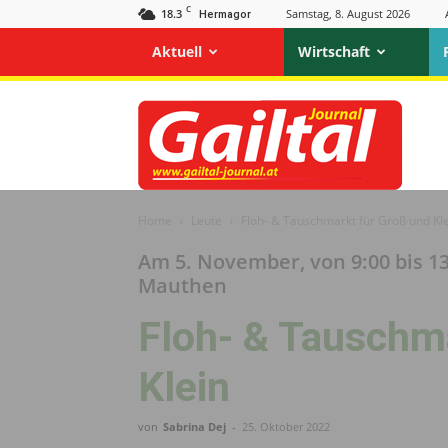
C
18.3
Samstag, 8. August 2026
Hermagor
Aktuell
Wirtschaft
Gailtal
Journal
Home
Leute
Floh- & Tauschmarkt für Groß und Kl
Am 5. November, von 9:00 bis 1
Mauthen
Floh- & Tauschm
Klein
von
Sabrina Dej
-
25. Oktober 2022