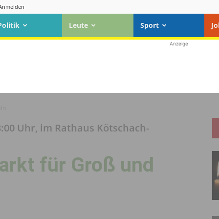
Anmelden
Politik
Leute
Sport
Jo
Anzeige
ein
3:00 Uhr, im Rathaus Kötschach-
arkt für Groß und