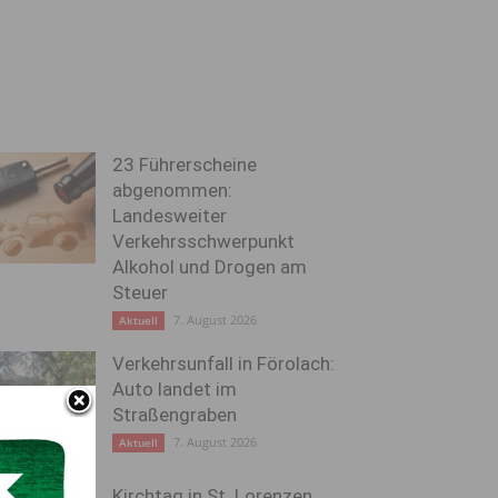
23 Führerscheine
abgenommen:
Landesweiter
Verkehrsschwerpunkt
Alkohol und Drogen am
Steuer
7. August 2026
Aktuell
Verkehrsunfall in Förolach:
Auto landet im
Straßengraben
7. August 2026
Aktuell
Kirchtag in St. Lorenzen