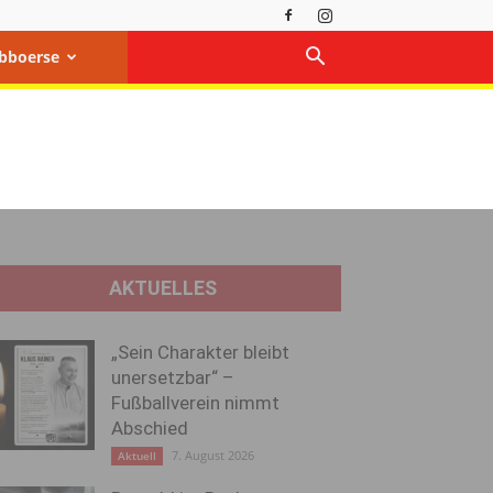
bboerse
AKTUELLES
„Sein Charakter bleibt
unersetzbar“ –
Fußballverein nimmt
Abschied
7. August 2026
Aktuell