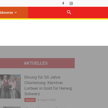
bboerse
AKTUELLES
Ehrung für 50 Jahre
Chorleitung: Kärntner
Lorbeer in Gold für Herwig
Schwarz
8. August 2026
Aktuell