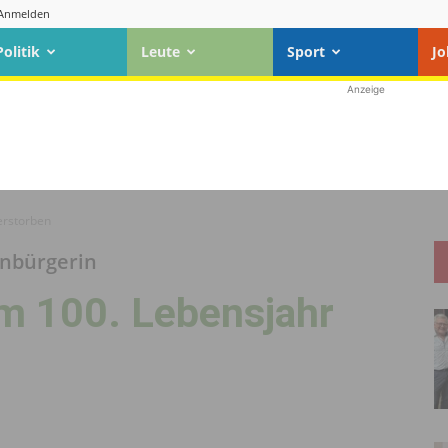
Anmelden
Politik
Leute
Sport
Jo
Anzeige
erstorben
enbürgerin
im 100. Lebensjahr