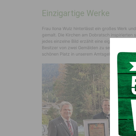
Einzigartige Werke
Frau Ilona Wulz hinterlässt ein großes Werk und
gemalt. Die Kirchen am Dobratsch inspirierten sie
jedes einzelne Bild erzählt eine eigene Geschic
Besitzer von zwei Gemälden zu sein, die uns F
schönen Platz in unserem Amtsgebäude gefunde