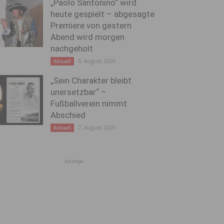
„Paolo Santonino“ wird
heute gespielt – abgesagte
Premiere von gestern
Abend wird morgen
nachgeholt
8. August 2026
Aktuell
„Sein Charakter bleibt
unersetzbar“ –
Fußballverein nimmt
Abschied
7. August 2026
Aktuell
Anzeige