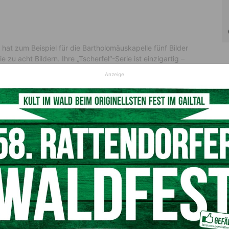
 hat zum Beispiel für die Bartholomäuskapelle fünf Bilder
 zu acht Bildern. Ihre „Tscherfel“-Serie ist einzigartig –
hte. Die Marktgemeinde Bad Bleiberg ist sehr stolz, selbst
Anzeige
rau Wulz geschenkt hat. Die Kunstwerke haben einen sehr
n und erfreuen jeden Betrachter.