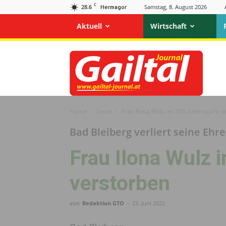
C
28.6
Samstag, 8. August 2026
Hermagor
Aktuell
Wirtschaft
Gailtal
Journal
Home
Leute
Frau Ilona Wulz im 100. Lebensjahr v
Bad Bleiberg verliert seine Ehr
Frau Ilona Wulz 
verstorben
von
Redaktion GTO
-
23. Juni 2022