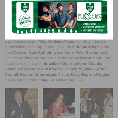
„Malvenflug“ ist ein großes Familienpanorama, getragen von starken
Frauenfiguren.
Gäste
Bezirkshauptmann
Mag.Dr. Heinz Pansi
konnte an diesem
Frühsommer-Sonntag neben der Autorin
Ursula Wiegele
mit
den Musikern
Rudi Katholnig
und
Hans-Peter Steiner
auch
zahlreiche Literatur-Interessierte im GailtalMuseum begrüßen,
darunter die Literaten
Engelbert Obernosterer, Claudia
Rosenwirth-Fendre und Irmgard Janschitz, Jakob „Kobi“
Pernull, Herbert Unterberger,
Kustos
Mag. Siegfried Kogler,
Verwaltungsdirektor
Mag. Gustl Rachoi
u.v.a.