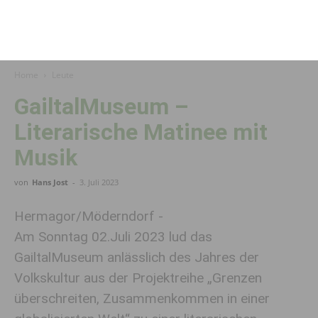
Home
Leute
GailtalMuseum –
Literarische Matinee mit
Musik
von
Hans Jost
-
3. Juli 2023
Hermagor/Möderndorf -
Am Sonntag 02.Juli 2023 lud das
GailtalMuseum anlässlich des Jahres der
Volkskultur aus der Projektreihe „Grenzen
überschreiten, Zusammenkommen in einer